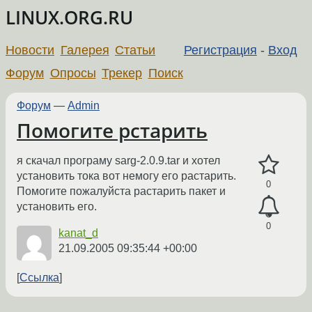
LINUX.ORG.RU
Новости
Галерея
Статьи
Регистрация
-
Вход
Форум
Опросы
Трекер
Поиск
Форум
—
Admin
Помогите рстарить
я скачал програму sarg-2.0.9.tar и хотел
установить тока вот немогу его растарить.
0
Помогите пожалуйста растарить пакет и
установить его.
0
kanat_d
21.09.2005 09:35:44 +00:00
Ссылка