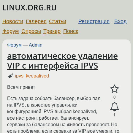
LINUX.ORG.RU
Новости
Галерея
Статьи
Регистрация
-
Вход
Форум
Опросы
Трекер
Поиск
Форум
—
Admin
автоматическое удаление
VIP с интерфейса IPVS
ipvs
,
keepalived
Всем привет.
0
Есть задача собрать балансер, выбор пал
на IPVS, в качестве управлялки
конфигурацией IPVS выбрал keepalived,
1
все настроил, работает, балансирует,
серваки за балансером на живость проверяет. Но
есть проблема, если серваки за VIP все умерли, то