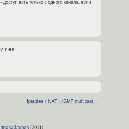
- доступ есть только с одного канала, если
оутинга
iptables + NAT + IGMP multicast
→
2 провайдеров
(2011)