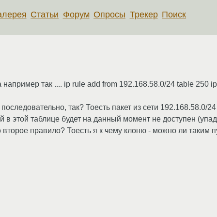
алерея
Статьи
Форум
Опросы
Трекер
Поиск
пример так .... ip rule add from 192.168.58.0/24 table 250 ip
оследовательно, так? Тоесть пакет из сети 192.168.58.0/2
й в этой таблице будет на данный момент не доступен (упад
о второе правило? Тоесть я к чему клоню - можно ли таким 