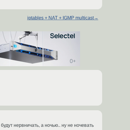
iptables + NAT + IGMP multicast
→
 будут нервничать, а ночью.. ну не ночевать