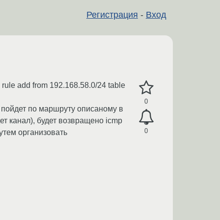
Регистрация
-
Вход
 rule add from 192.168.58.0/24 table
0
4 пойдет по маршруту описаному в
ет канал), будет возвращено icmp
0
путем организовать