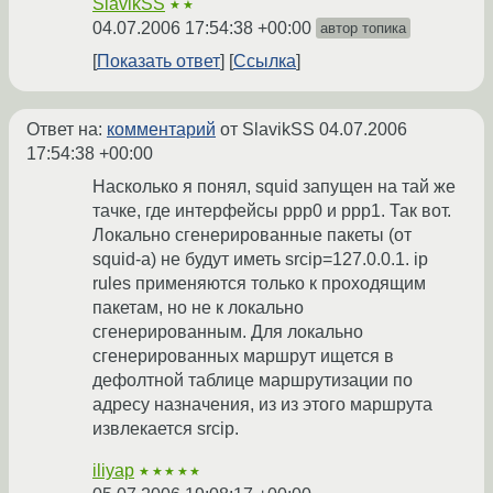
SlavikSS
★★
04.07.2006 17:54:38 +00:00
автор топика
Показать ответ
Ссылка
Ответ на:
комментарий
от SlavikSS
04.07.2006
17:54:38 +00:00
Насколько я понял, squid запущен на тай же
тачке, где интерфейсы ppp0 и ppp1. Так вот.
Локально сгенерированные пакеты (от
squid-а) не будут иметь srcip=127.0.0.1. ip
rules применяются только к проходящим
пакетам, но не к локально
сгенерированным. Для локально
сгенерированных маршрут ищется в
дефолтной таблице маршрутизации по
адресу назначения, из из этого маршрута
извлекается srcip.
iliyap
★★★★★