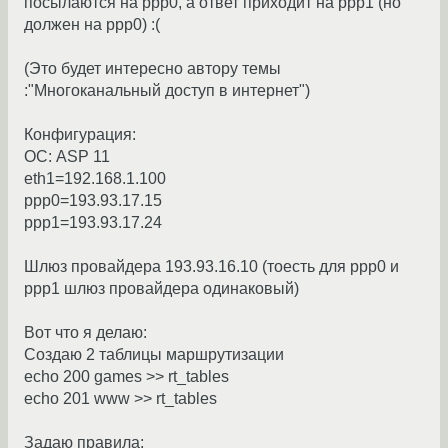
посылаются на ppp0, а ответ приходит на ppp1 (но
должен на ppp0) :(
(Это будет интересно автору темы
:"Многоканальный доступ в интернет")
Конфигурация:
ОС: ASP 11
eth1=192.168.1.100
ppp0=193.93.17.15
ppp1=193.93.17.24
Шлюз провайдера 193.93.16.10 (тоесть для ppp0 и
ppp1 шлюз провайдера одинаковый)
Вот что я делаю:
Создаю 2 таблицы маршрутизации
echo 200 games >> rt_tables
echo 201 www >> rt_tables
Задаю правила: