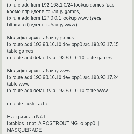
ip rule add from 192.168.1.0/24 lookup games (все
кроме http идет в таблицу games)
ip rule add from 127.0.0.1 lookup www (весь
http(squid) идет в таблицу www)
Модифицирую таблицу games:
ip route add 193.93.16.10 dev ppp0 src 193.93.17.15
table games
ip route add default via 193.93.16.10 table games
Модифицирую таблицу www:
ip route add 193.93.16.10 dev ppp1 src 193.93.17.24
table www
ip route add default via 193.93.16.10 table www
ip route flush cache
Настраиваю NAT:
iptables -t nat -A POSTROUTING -o ppp0 -j
MASQUERADE