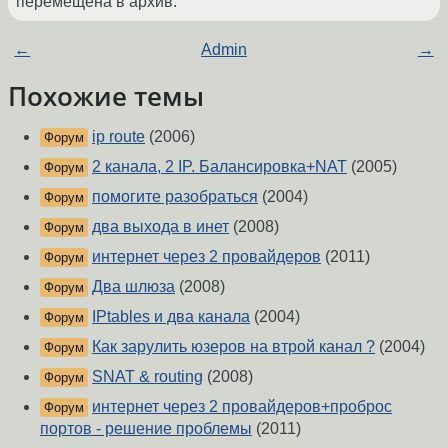
перемещена в архив.
←
Admin
→
Похожие темы
ip route
(2006)
Форум
2 канала, 2 IP. Балансировка+NAT
(2005)
Форум
помогите разобраться
(2004)
Форум
два выхода в инет
(2008)
Форум
интернет через 2 провайдеров
(2011)
Форум
Два шлюза
(2008)
Форум
IPtables и два канала
(2004)
Форум
Как зарулить юзеров на втрой канал ?
(2004)
Форум
SNAT & routing
(2008)
Форум
интернет через 2 провайдеров+проброс
Форум
портов - решение проблемы
(2011)