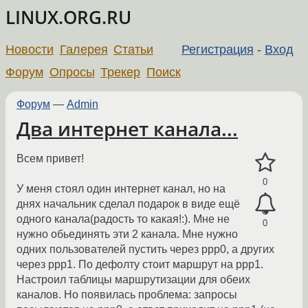
LINUX.ORG.RU
Новости
Галерея
Статьи
Регистрация
-
Вход
Форум
Опросы
Трекер
Поиск
Форум
—
Admin
Два интернет канала...
Всем привет!
0
У меня стоял один интернет канал, но на
днях начальник сделал подарок в виде ещё
одного канала(радость то какая!:). Мне не
0
нужно обьединять эти 2 канала. Мне нужно
одних пользователей пустить через ppp0, а других
через ppp1. По дефолту стоит маршрут на ppp1.
Настроил таблицы маршрутизации для обеих
каналов. Но появилась проблема: запросы