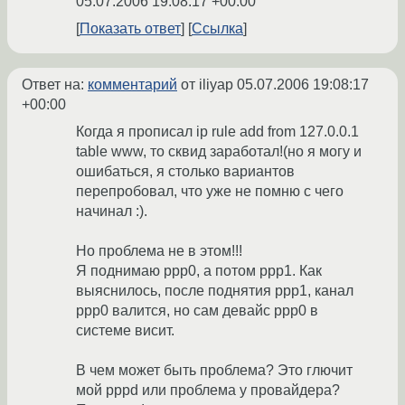
05.07.2006 19:08:17 +00:00
Показать ответ
Ссылка
Ответ на:
комментарий
от iliyap
05.07.2006 19:08:17
+00:00
Когда я прописал ip rule add from 127.0.0.1
table www, то сквид заработал!(но я могу и
ошибаться, я столько вариантов
перепробовал, что уже не помню с чего
начинал :).
Но проблема не в этом!!!
Я поднимаю ppp0, а потом ppp1. Как
выяснилось, после поднятия ppp1, канал
ppp0 валится, но сам девайс ppp0 в
системе висит.
В чем может быть проблема? Это глючит
мой pppd или проблема у провайдера?