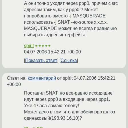
А они точно уходят через ppp0, причем с src
адресом таким, как у ppp0 ? Может
попробовать вместо -j MASQUERADE
использовать -j SNAT --to-source x.x.x.x.
MASQUERADE может не всегда правильно
выбирать адрес интерфейса.
spirit
★★★★★
04.07.2006 15:42:21 +00:00
Показать ответ
Ссылка
Ответ на:
комментарий
от spirit
04.07.2006 15:42:21
+00:00
Поставил SNAT, но все-равно исходящие
идут через ppp0 а входящие через ppp1.
Уже 4 часа ламаю голову!
Может дело в том, что для обеих ppp шлюз
одинаковый(193.93.16.10)?