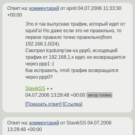
Ответ на:
комментарий
от spirit
04.07.2006 11:33:30
+00:00
Это я так выпускаю трафик, который идет от
squid'a! Но даже если это не правильно, то
первое правило точно правильно(from
192.168.1.0/24).
Смотрел tcpdump'ом на ppp0, исходящий
трафик от 192.168.1.х идет, но возвращается
через ppp1 :(
Как исправить, чтоб трафик возвращался
через ppp0?
SlavikSS
★★
04.07.2006 13:29:48 +00:00
автор топика
Показать ответ
Ссылка
Ответ на:
комментарий
от SlavikSS
04.07.2006
13:29:48 +00:00