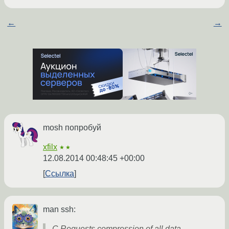
←
→
mosh попробуй
xfilx
★★
12.08.2014 00:48:45 +00:00
Ссылка
man ssh:
-C Requests compression of all data