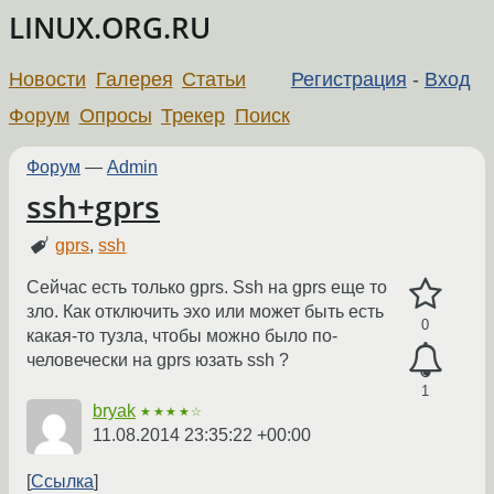
LINUX.ORG.RU
Новости
Галерея
Статьи
Регистрация
-
Вход
Форум
Опросы
Трекер
Поиск
Форум
—
Admin
ssh+gprs
gprs
,
ssh
Сейчас есть только gprs. Ssh на gprs еще то
зло. Как отключить эхо или может быть есть
0
какая-то тузла, чтобы можно было по-
человечески на gprs юзать ssh ?
1
bryak
★★★★☆
11.08.2014 23:35:22 +00:00
Ссылка