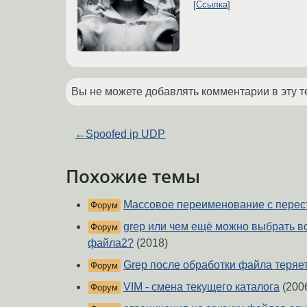
Ссылка
Вы не можете добавлять комментарии в эту т
←
Spoofed ip UDP
Похожие темы
Массовое переименование с перес
Форум
grep или чем ещё можно выбрать в
Форум
файла2?
(2018)
Grep после обработки файла теряе
Форум
VIM - смена текущего каталога
(200
Форум