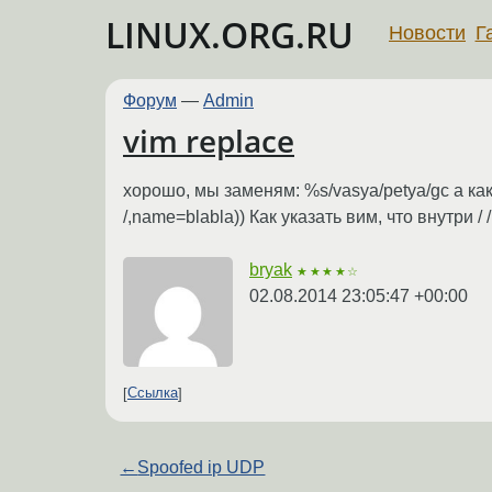
LINUX.ORG.RU
Новости
Г
Форум
—
Admin
vim replace
хорошо, мы заменям: %s/vasya/petya/gc а ка
/,name=blabla)) Как указать вим, что внутри /
bryak
★★★★☆
02.08.2014 23:05:47 +00:00
Ссылка
←
Spoofed ip UDP