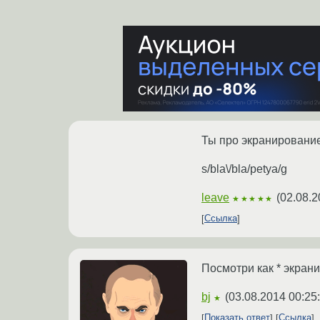
Ты про экранировани
s/bla\/bla/petya/g
leave
(
02.08.2
★★★★★
Ссылка
Посмотри как * экрани
bj
(
03.08.2014 00:25
★
Показать ответ
Ссылка