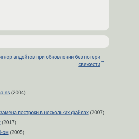
игнор апдейтов при обновлении без потери
→
свежести
mains
(2004)
замена построки в нескольких файлах
(2007)
г
(2017)
l-ом
(2005)