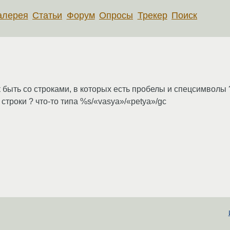
алерея
Статьи
Форум
Опросы
Трекер
Поиск
к быть со строками, в которых есть пробелы и спецсимволы 
 / строки ? что-то типа %s/«vasya»/«petya»/gc