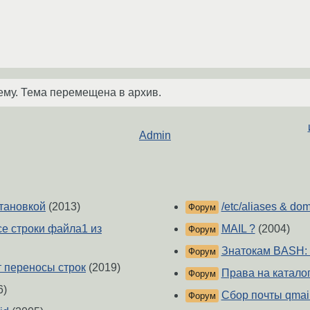
ему. Тема перемещена в архив.
Admin
тановкой
(2013)
/etc/aliases & do
Форум
се строки файла1 из
MAIL ?
(2004)
Форум
Знатокам BASH: 
Форум
т переносы строк
(2019)
Права на катало
Форум
6)
Сбор почты qmai
Форум