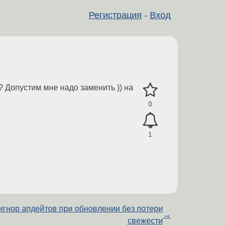
Регистрация
-
Вход
? Допустим мне надо заменить )) на
0
1
игнор апдейтов при обновлении без потери
→
свежести