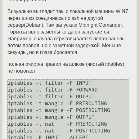
Визуально выглядит так. с локальной машины WIN7
через шлюз соединяюсь по ssh на другой
сервер(Debian). Там запускаю Midnight Comander.
Тормоза явно заметны когда он запускается.
Например, сначала отрисовывается левая панель,
потом правая, но с заметной задержкой. Меньше
секунды, но в глаза бросается.
полная очистка правил на шлюзе (чистый iptables)
не помогает
iptables -t filter -F INPUT

iptables -t filter -F FORWARD

iptables -t filter -F OUTPUT

iptables -t mangle -F PREROUTING

iptables -t mangle -F POSTROUTING

iptables -t mangle -F OUTPUT

iptables -t nat    -F PREROUTING

iptables -t nat    -F POSTROUTING

iptables -P INPUT   ACCEPT
