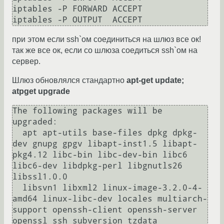
iptables -P FORWARD ACCEPT

при этом если ssh`ом соединиться на шлюз все ок!
так же все ок, если со шлюза соедиться ssh`ом на
сервер.
Шлюз обновлялся стандартно
apt-get update;
atpget upgrade
The following packages will be 
upgraded:

  apt apt-utils base-files dpkg dpkg-
dev gnupg gpgv libapt-inst1.5 libapt-
pkg4.12 libc-bin libc-dev-bin libc6 
libc6-dev libdpkg-perl libgnutls26 
libssl1.0.0

  libsvn1 libxml2 linux-image-3.2.0-4-
amd64 linux-libc-dev locales multiarch-
support openssh-client openssh-server 
openssl ssh subversion tzdata
