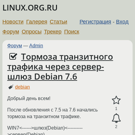
LINUX.ORG.RU
Новости
Галерея
Статьи
Регистрация
-
Вход
Форум
Опросы
Трекер
Поиск
Форум
—
Admin
Тормоза транзитного
трафика через сервер-
шлюз Debian 7.6
debian
Добрый день всем!
1
После обновления с 7.5 на 7.6 начались
тормоза на транзитном трафике.
2
WIN7<------>шлюз(Debian)<----------
>сервер(Debian)