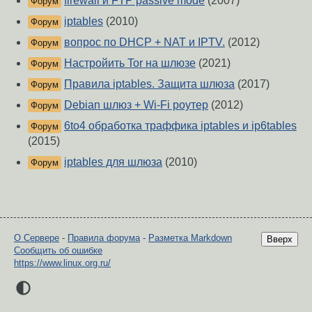
firewall и FTP passive mode
(2007)
Форум
iptables
(2010)
Форум
вопрос по DHCP + NAT и IPTV.
(2012)
Форум
Настройить Tor на шлюзе
(2021)
Форум
Правила iptables. Защита шлюза
(2017)
Форум
Debian шлюз + Wi-Fi роутер
(2012)
Форум
6to4 обработка траффика iptables и ip6tables
Форум
(2015)
iptables для шлюза
(2010)
Форум
О Сервере
-
Правила форума
-
Разметка Markdown
Вверх
Сообщить об ошибке
https://www.linux.org.ru/