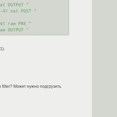
at OUTPUT "
-41 nat POST "
41 raw PRE "
aw OUTPUT "
1).
filter? Может нужно подгрузить