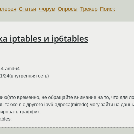
алерея
Статьи
Форум
Опросы
Трекер
Поиск
 iptables и ip6tables
0-4-amd64
.1/24(внутренняя сеть)
анию(это временно, не обращайте внимание на то, что для л
я, также я с другого ipv6-адреса(miredo) могу зайти на данн
олировать траффик.
bles: