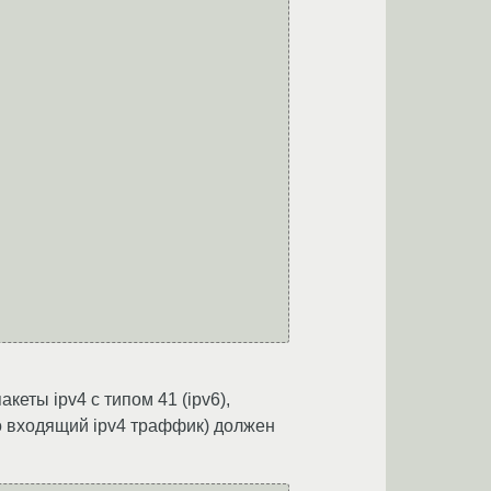
кеты ipv4 с типом 41 (ipv6),
то входящий ipv4 траффик) должен