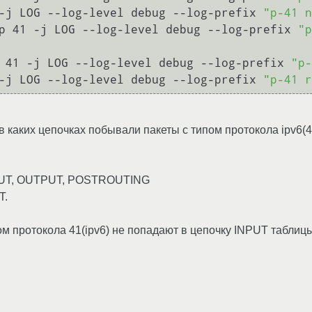
-j LOG --log-level debug --log-prefix 
"p-41 n
p 41 -j LOG --log-level debug --log-prefix 
"p
 41 -j LOG --log-level debug --log-prefix 
"p-
-j LOG --log-level debug --log-prefix 
"p-41 r
, в каких цепочках побывали пакеты с типом протокола ipv6(4
NPUT, OUTPUT, POSTROUTING
T.
м протокола 41(ipv6) не попадают в цепочку INPUT таблицы 