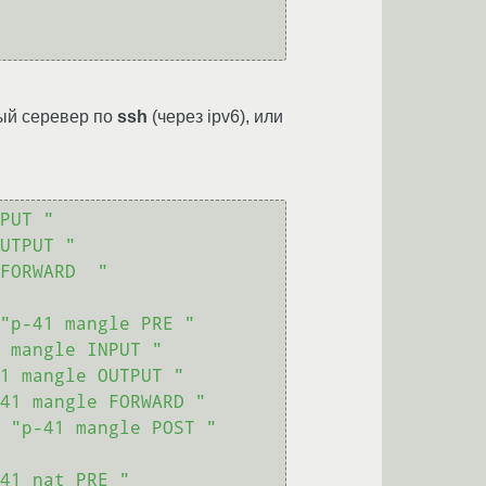
ный серевер по
ssh
(через ipv6), или
PUT "
UTPUT "
 FORWARD  "
"p-41 mangle PRE "
 mangle INPUT "
1 mangle OUTPUT "
41 mangle FORWARD "
 
"p-41 mangle POST "
41 nat PRE "