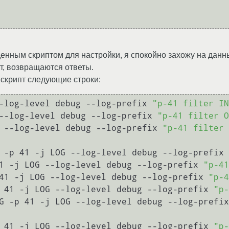
еденным скриптом для настройки, я спокойно захожу на дан
ит, возвращаются ответы.
скрипт следующие строки:
-log-level debug --log-prefix 
"p-41 filter IN
--log-level debug --log-prefix 
"p-41 filter O
 --log-level debug --log-prefix 
"p-41 filter
 -p 41 -j LOG --log-level debug --log-prefix 
1 -j LOG --log-level debug --log-prefix 
"p-41
41 -j LOG --log-level debug --log-prefix 
"p-4
 41 -j LOG --log-level debug --log-prefix 
"p-
G -p 41 -j LOG --log-level debug --log-prefix
 41 -j LOG --log-level debug --log-prefix 
"p-