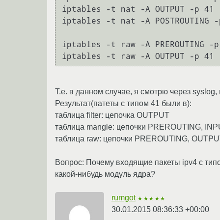
iptables -t nat -A OUTPUT -p 41 
iptables -t nat -A POSTROUTING -
iptables -t raw -A PREROUTING -p
iptables -t raw -A OUTPUT -p 41 
Т.е. в данном случае, я смотрю через syslog
Результат(патеты с типом 41 были в):
таблица filter: цепочка OUTPUT
таблица mangle: цепочки PREROUTING, I
таблица raw: цепочки PREROUTING, OUTPU
Вопрос: Почему входящие пакеты ipv4 с типо
какой-нибудь модуль ядра?
rumgot
★★★★★
30.01.2015 08:36:33 +00:00