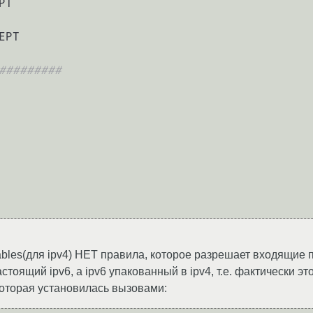
T

PT

#########
bles(для ipv4) НЕТ правила, которое разрешает входящие па
тоящий ipv6, а ipv6 упакованный в ipv4, т.е. фактически э
которая установилась вызовами: