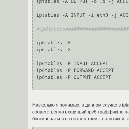
iptables -A OUTPUT -o lo -j ACCEP
iptables -A INPUT -i eth0 -j ACCE
#ip6tables######################
ip6tables -F

ip6tables -X

ip6tables -P INPUT ACCEPT

ip6tables -P FORWARD ACCEPT

ip6tables -P OUTPUT ACCEPT

Насколько я понимаю, в данном случае в ipta
сооветственно входящий ipv6 траффик(не нас
блокироваться в соответствии с политикой, 