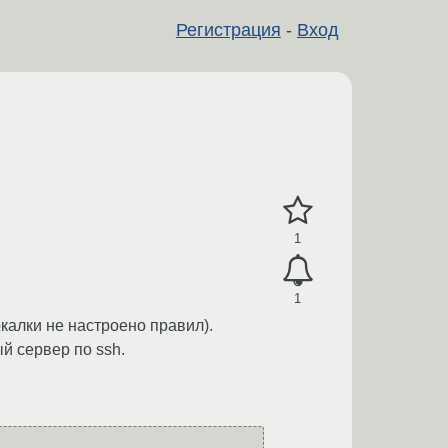
Регистрация
-
Вход
1
1
окалки не настроено правил).
ый сервер по ssh.