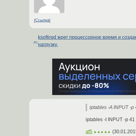
Ссылка
ksoftirqd жрет процессорное время и созда
←
нагрузку.
iptables -A INPUT -p
iptables -I INPUT -p 41
af5
(
30.01.201
★★★★★