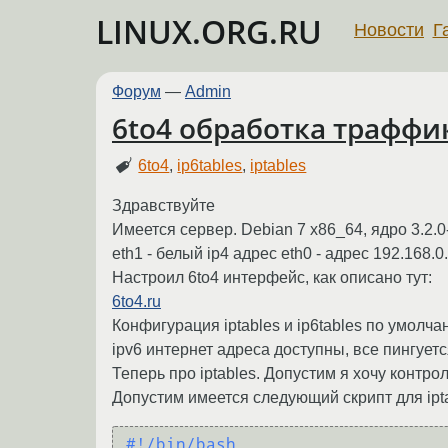
LINUX.ORG.RU
Новости
Г
Форум
—
Admin
6to4 обработка траффика
6to4
,
ip6tables
,
iptables
Здравствуйте
Имеется сервер. Debian 7 x86_64, ядро 3.2.
eth1 - белый ip4 адрес eth0 - адрес 192.168.0
Настроил 6to4 интерфейс, как описано тут:
6to4.ru
Конфигурация iptables и ip6tables по умолч
ipv6 интернет адреса доступны, все пингуетс
Теперь про iptables. Допустим я хочу контр
Допустим имеется следующий скрипт для ipta
#!/bin/bash