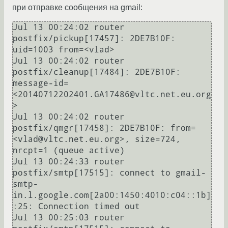
при отправке сообщения на gmail:
Jul 13 00:24:02 router 
postfix/pickup[17457]: 2DE7B10F: 
uid=1003 from=<vlad>

Jul 13 00:24:02 router 
postfix/cleanup[17484]: 2DE7B10F: 
message-id=
<20140712202401.GA17486@vltc.net.eu.org
>

Jul 13 00:24:02 router 
postfix/qmgr[17458]: 2DE7B10F: from=
<vlad@vltc.net.eu.org>, size=724, 
nrcpt=1 (queue active)

Jul 13 00:24:33 router 
postfix/smtp[17515]: connect to gmail-
smtp-
in.l.google.com[2a00:1450:4010:c04::1b]
:25: Connection timed out

Jul 13 00:25:03 router 