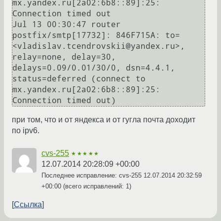
mx.yandex.ru[2a02:6b8::89]:25: 
Connection timed out

Jul 13 00:30:47 router 
postfix/smtp[17732]: 846F715A: to=
<vladislav.tcendrovskii@yandex.ru>, 
relay=none, delay=30, 
delays=0.09/0.01/30/0, dsn=4.4.1, 
status=deferred (connect to 
mx.yandex.ru[2a02:6b8::89]:25: 
при том, что и от яндекса и от гугла почта доходит
по ipv6.
cvs-255
★★★★★
12.07.2014 20:28:09 +00:00
Последнее исправление: cvs-255
12.07.2014 20:32:59
+00:00
(всего исправлений: 1)
Ссылка