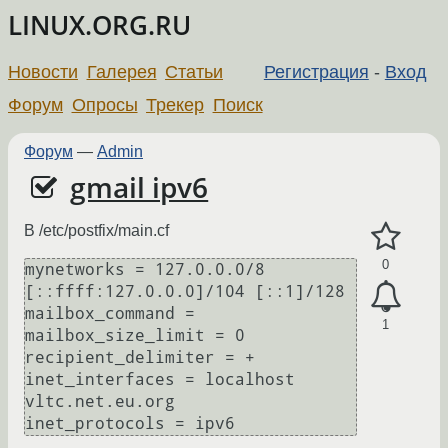
LINUX.ORG.RU
Новости
Галерея
Статьи
Регистрация
-
Вход
Форум
Опросы
Трекер
Поиск
Форум
—
Admin
gmail ipv6
В /etc/postfix/main.cf
0
mynetworks = 127.0.0.0/8 
[::ffff:127.0.0.0]/104 [::1]/128

mailbox_command = 

1
mailbox_size_limit = 0

recipient_delimiter = +

inet_interfaces = localhost 
vltc.net.eu.org
