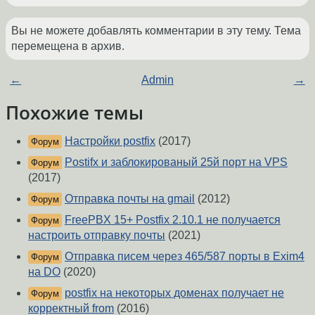
Вы не можете добавлять комментарии в эту тему. Тема
перемещена в архив.
←
Admin
→
Похожие темы
Настройки postfix
(2017)
Форум
Postifx и заблокированый 25й порт на VPS
Форум
(2017)
Отправка почты на gmail
(2012)
Форум
FreePBX 15+ Postfix 2.10.1 не получается
Форум
настроить отправку почты
(2021)
Отправка писем через 465/587 порты в Exim4
Форум
на DO
(2020)
postfix на некоторых доменах получает не
Форум
корректный from
(2016)