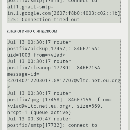
postfix/smtp[17515]: connect to 
alt1.gmail-smtp-
in.l.google.com[2607:f8b0:4003:c02::1b]
аналогично с яндексом
Jul 13 00:30:17 router 
postfix/pickup[17457]: 846F715A: 
uid=1003 from=<vlad>

Jul 13 00:30:17 router 
postfix/cleanup[17730]: 846F715A: 
message-id=
<20140712203017.GA17707@vltc.net.eu.org
>

Jul 13 00:30:17 router 
postfix/qmgr[17458]: 846F715A: from=
<vlad@vltc.net.eu.org>, size=669, 
nrcpt=1 (queue active)

Jul 13 00:30:47 router 
postfix/smtp[17732]: connect to 