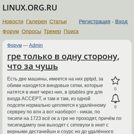
LINUX.ORG.RU
Новости
Галерея
Статьи
Регистрация
-
Вход
Форум
Опросы
Трекер
Поиск
Форум
—
Admin
гре только в одну сторону,
что за чушь
Есть две машины, имеется на них pptpd, за
обими находятся виндовые сетки, которые
0
натятся в инет через них, в iptables gre для
входа ACCEPT, и там и там, из одной
подсети нормально цепляется к удалённому
0
сервреу по впн а вот наоборот - никак, по
тисипи на 1723 всё ок а гре не проходят, причём по
тисипидампу они выходят с сетевухи в инет с
верными дестанейшн и соурс но до удалённого