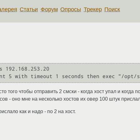
алерея
Статьи
Форум
Опросы
Трекер
Поиск
s 192.168.253.20

то того чтобы отправить 2 смски - когда хост упал и когда п
ов - оно мне на несколько хостов их овер 100 штук прислал
слало как и надо - по 2 на хост.