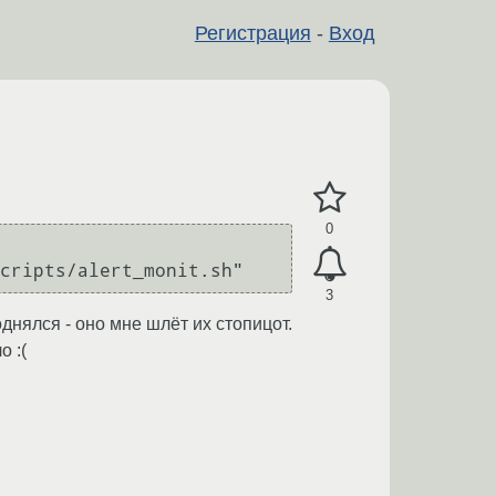
Регистрация
-
Вход
0
3
однялся - оно мне шлёт их стопицот.
о :(