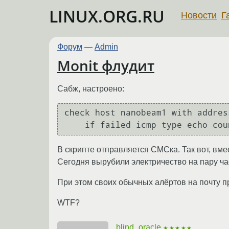
LINUX.ORG.RU
Новости
Г
Форум
—
Admin
Monit флудит
Сабж, настроено:
check host nanobeam1 with addres
В скрипте отправляется СМСка. Так вот, вмес
Сегодня вырубили электричество на пару час
При этом своих обычных алёртов на почту при
WTF?
blind_oracle
★★★★★