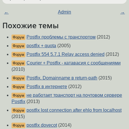
←
Admin
→
Похожие темы
Postfix проблемы с транспортом
(2012)
Форум
postfix + quota
(2005)
Форум
Postfix 554 5.7.1 Relay access denied
(2012)
Форум
Courier + Postfix - катавасия с сообщениями
Форум
(2010)
Postfix. Domainname в return-path
(2015)
Форум
Postfix в интернете
(2012)
Форум
не работает транспорт на почтовом сервере
Форум
Postfix
(2013)
postfix lost connection after ehlo from localhost
Форум
(2015)
postfix dovecot
(2014)
Форум