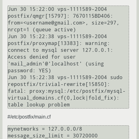
Jun 30 15:22:00 vps-1111589-2004 
postfix/qmgr[15797]: 7670115BD406: 
from=<username@gmail.com>, size=297, 
nrcpt=1 (queue active)

Jun 30 15:22:38 vps-1111589-2004 
postfix/proxymap[13383]: warning: 
connect to mysql server 127.0.0.1: 
Access denied for user 
'mail_admin'@'localhost' (using 
password: YES)

Jun 30 15:22:38 vps-1111589-2004 sudo 
repostfix/trivial-rewrite[15850]: 
fatal: proxy:mysql:/etc/postfix/mysql-
virtual_domains.cf(0,lock|fold_fix): 
#/etc/postfix/main.cf
mynetworks = 127.0.0.0/8

message_size_limit = 30720000
