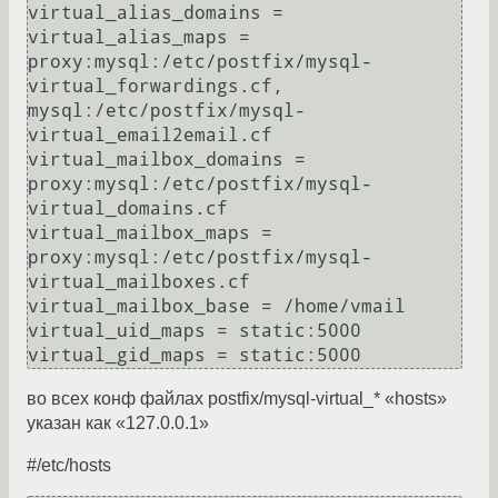
virtual_alias_domains =

virtual_alias_maps = 
proxy:mysql:/etc/postfix/mysql-
virtual_forwardings.cf, 
mysql:/etc/postfix/mysql-
virtual_email2email.cf

virtual_mailbox_domains = 
proxy:mysql:/etc/postfix/mysql-
virtual_domains.cf

virtual_mailbox_maps = 
proxy:mysql:/etc/postfix/mysql-
virtual_mailboxes.cf

virtual_mailbox_base = /home/vmail

virtual_uid_maps = static:5000

во всех конф файлах postfix/mysql-virtual_* «hosts»
указан как «127.0.0.1»
#/etc/hosts