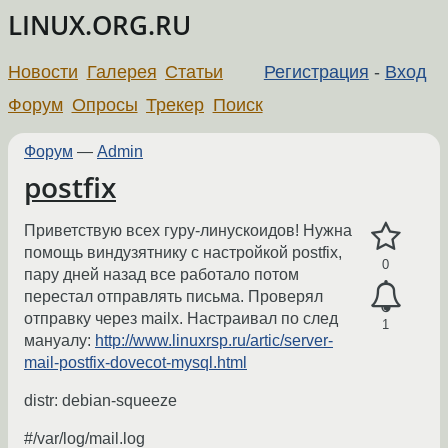
LINUX.ORG.RU
Новости
Галерея
Статьи
Регистрация
-
Вход
Форум
Опросы
Трекер
Поиск
Форум
—
Admin
postfix
Приветствую всех гуру-линускоидов! Нужна
помощь виндузятнику с настройкой postfix,
0
пару дней назад все работало потом
перестал отправлять письма. Проверял
отправку через mailx. Настраивал по след
1
мануалу:
http://www.linuxrsp.ru/artic/server-
mail-postfix-dovecot-mysql.html
distr: debian-squeeze
#/var/log/mail.log