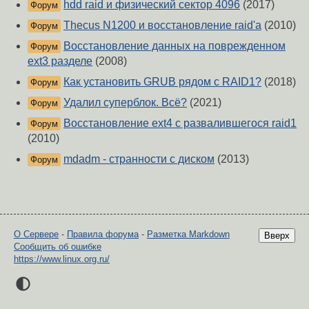
hdd raid и физический сектор 4096
(2017)
Форум
Thecus N1200 и восстановление raid'a
(2010)
Форум
Восстановление данных на поврежденном
Форум
ext3 разделе
(2008)
Как установить GRUB рядом с RAID1?
(2018)
Форум
Удалил суперблок. Всё?
(2021)
Форум
Восстановление ext4 c развалившегося raid1
Форум
(2010)
mdadm - странности с диском
(2013)
Форум
О Сервере
-
Правила форума
-
Разметка Markdown
Вверх
Сообщить об ошибке
https://www.linux.org.ru/