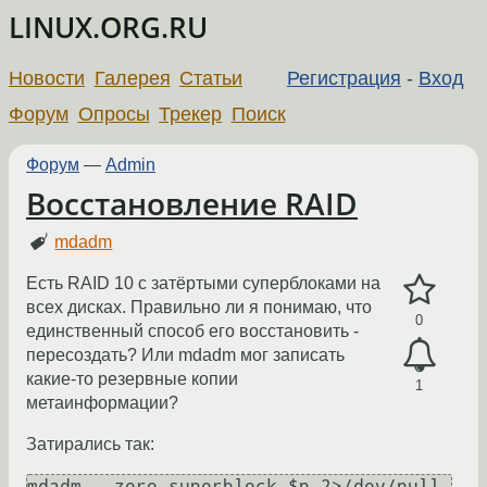
LINUX.ORG.RU
Новости
Галерея
Статьи
Регистрация
-
Вход
Форум
Опросы
Трекер
Поиск
Форум
—
Admin
Восстановление RAID
mdadm
Есть RAID 10 с затёртыми суперблоками на
всех дисках. Правильно ли я понимаю, что
0
единственный способ его восстановить -
пересоздать? Или mdadm мог записать
какие-то резервные копии
1
метаинформации?
Затирались так:
mdadm --zero-superblock $p 2>/dev/null 