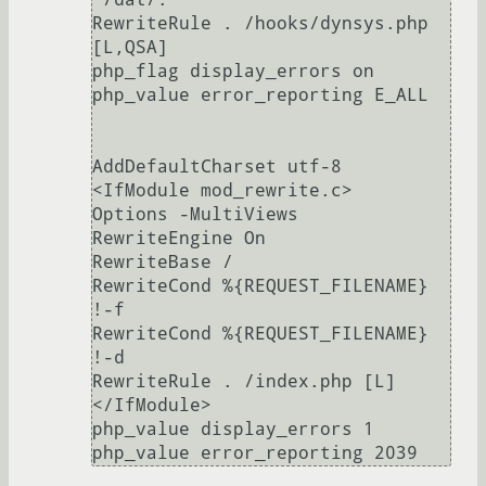
RewriteRule . /hooks/dynsys.php 
[L,QSA]

php_flag display_errors on

php_value error_reporting E_ALL

AddDefaultCharset utf-8

<IfModule mod_rewrite.c>

Options -MultiViews

RewriteEngine On

RewriteBase /

RewriteCond %{REQUEST_FILENAME} 
!-f

RewriteCond %{REQUEST_FILENAME} 
!-d

RewriteRule . /index.php [L]

</IfModule>

php_value display_errors 1
