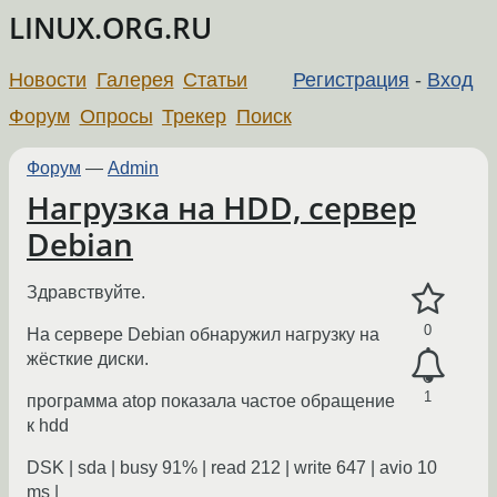
LINUX.ORG.RU
Новости
Галерея
Статьи
Регистрация
-
Вход
Форум
Опросы
Трекер
Поиск
Форум
—
Admin
Нагрузка на HDD, сервер
Debian
Здравствуйте.
0
На сервере Debian обнаружил нагрузку на
жёсткие диски.
1
программа atop показала частое обращение
к hdd
DSK | sda | busy 91% | read 212 | write 647 | avio 10
ms |