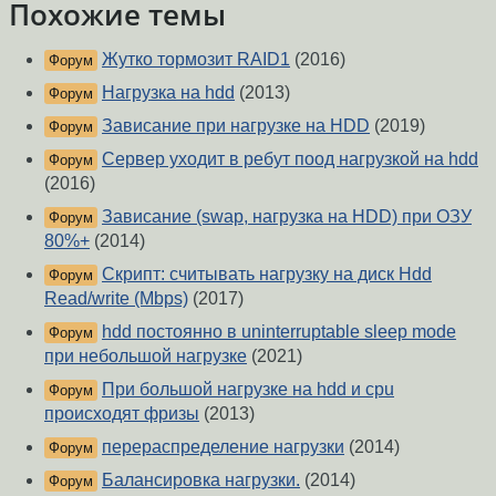
Похожие темы
Жутко тормозит RAID1
(2016)
Форум
Нагрузка на hdd
(2013)
Форум
Зависание при нагрузке на HDD
(2019)
Форум
Сервер уходит в ребут поод нагрузкой на hdd
Форум
(2016)
Зависание (swap, нагрузка на HDD) при ОЗУ
Форум
80%+
(2014)
Скрипт: считывать нагрузку на диск Hdd
Форум
Read/write (Mbps)
(2017)
hdd постоянно в uninterruptable sleep mode
Форум
при небольшой нагрузке
(2021)
При большой нагрузке на hdd и cpu
Форум
происходят фризы
(2013)
перераспределение нагрузки
(2014)
Форум
Балансировка нагрузки.
(2014)
Форум