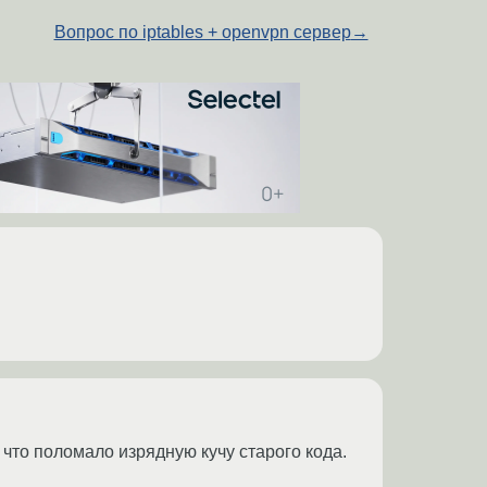
Вопрос по iptables + openvpn сервер
→
 что поломало изрядную кучу старого кода.