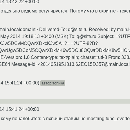
14 13:42:22 +00:00
то отдельно видемо регулируется. Потому что в скрипте - тек
main.localdomain> Delivered-To: q@site.ru Received: by main.lo
May 2014 19:18:13 +0400 (MSK) To: q@site.ru Subject: =?UT
3w5DCvMOQwrXDkcKJw5A=?= =?UTF-8?B?
rUgw5DCoM5OQwrXDkMK6w5DCu8OQwrDDkMK8w5HCiw==?= 
E-Version: 1.0 Content-type: text/plain; charset=utf-8 From: 3
ASE64 Message-Id: <2014051951813.62EC15D357@main.locald
4 15:41:24 +00:00
)
автор топика
14 15:41:24 +00:00
ому понадобится: в пхп.ини ставим не mbstring.func_overload