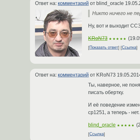
Ответ на:
комментарий
от blind_oracle
19.05.
Никто ничего не п
Ну, вот и выходит СС
KRoN73
(
19.0
★★★★★
Показать ответ
Ссылка
Ответ на:
комментарий
от KRoN73
19.05.201
Ты, наверное, не пон
писать обертку.
И её поведение измен
cp1251, а теперь - нет.
blind_oracle
(
★★★★★
Ссылка