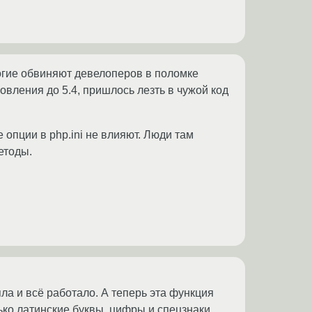
ногие обвиняют девелоперов в поломке
овления до 5.4, пришлось лезть в чужой код
 опции в php.ini не влияют. Люди там
етоды.
яла и всё работало. А теперь эта функция
ько латинские буквы, цифры и спецзнаки