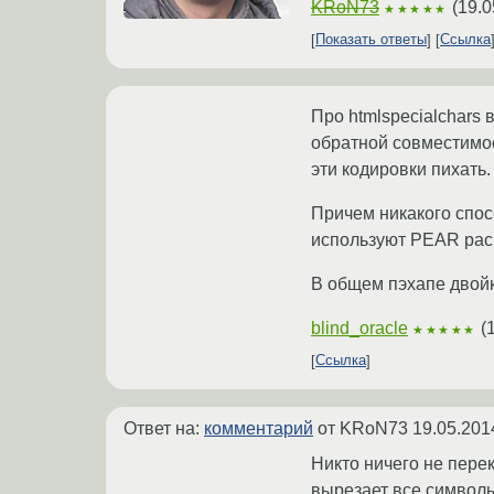
KRoN73
(
19.0
★★★★★
Показать ответы
Ссылка
Про htmlspecialchars
обратной совместимос
эти кодировки пихать.
Причем никакого спосо
используют PEAR рас
В общем пэхапе двойк
blind_oracle
(
★★★★★
Ссылка
Ответ на:
комментарий
от KRoN73
19.05.201
Никто ничего не перек
вырезает все символы