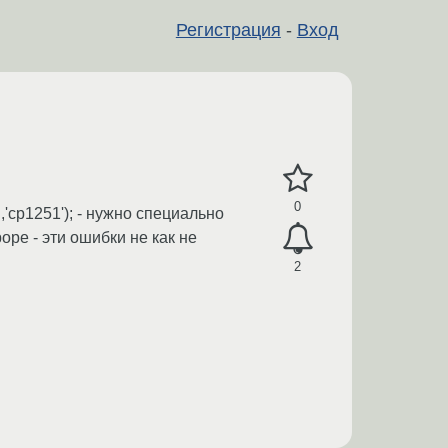
Регистрация
-
Вход
0
'cp1251'); - нужно специально
оре - эти ошибки не как не
2