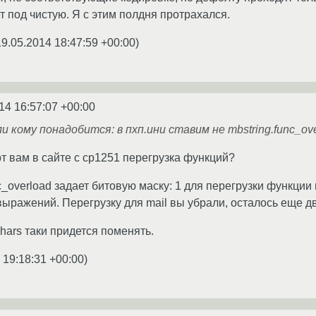
т под чистую. Я с этим полдня протрахался.
19.05.2014 18:47:59 +00:00
)
14 16:57:07 +00:00
 кому понадобится: в пхп.ини ставим не mbstring.func_overlo
рт вам в сайте с cp1251 перегрузка функций?
nc_overload задает битовую маску: 1 для перегрузки функции 
ыражений. Перегрузку для mail вы убрали, осталось еще дв
hars таки придется поменять.
 19:18:31 +00:00
)