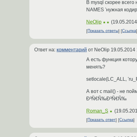
В mysql скорее всег
NAMES 'нужная кодир
NeOlip
(
19.05.2014
★★
Показать ответы
Ссылка
Ответ на:
комментарий
от NeOlip
19.05.2014 
А есть функция котор
менять?
setlocale(LC_ALL, 'ru_
А вот с mail() - не по
Ð³Ñ€Ñ‰Ð³Ñ€Ñ‰
Roman_S
(
19.05.201
★
Показать ответ
Ссылка