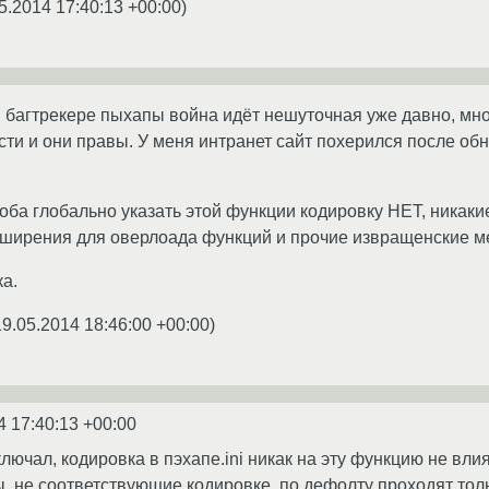
5.2014 17:40:13 +00:00
)
 в багтрекере пыхапы война идёт нешуточная уже давно, м
ти и они правы. У меня интранет сайт похерился после обн
ба глобально указать этой функции кодировку НЕТ, никакие
ширения для оверлоада функций и прочие извращенские м
а.
19.05.2014 18:46:00 +00:00
)
4 17:40:13 +00:00
лючал, кодировка в пэхапе.ini никак на эту функцию не вли
, не соответствующие кодировке, по дефолту проходят тол