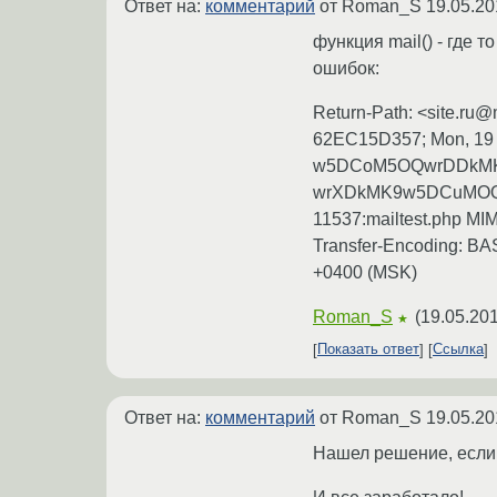
Ответ на:
комментарий
от Roman_S
19.05.20
функция mail() - где 
ошибок:
Return-Path: <site.ru@
62EC15D357; Mon, 19 
w5DCoM5OQwrDDkMK
wrXDkMK9w5DCuMOQw
11537:mailtest.php MIM
Transfer-Encoding: B
+0400 (MSK)
Roman_S
(
19.05.201
★
Показать ответ
Ссылка
Ответ на:
комментарий
от Roman_S
19.05.20
Нашел решение, если к