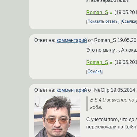
И все заработало!
Roman_S
(
19.05.201
★
Показать ответы
Ссылка
Ответ на:
комментарий
от Roman_S
19.05.20
Это по мылу ... А лок
Roman_S
(
19.05.201
★
Ссылка
Ответ на:
комментарий
от NeOlip
19.05.2014 
В 5.4.0 значение п
кода.
С учётом того, что до
переключали на koi8-r/