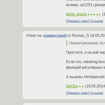
всякие, cp1251 срезае
blind_oracle
(
★★★★★
Показать ответ
Ссылка
Ответ на:
комментарий
от Roman_S
19.05.20
Нашел решение, если
Простите, а на кой че
Если что, mbstring.fu
функций регулярных в
А вызовы htmlspecialc
NeOlip
(
19.05.2014
★★
Показать ответ
Ссылка