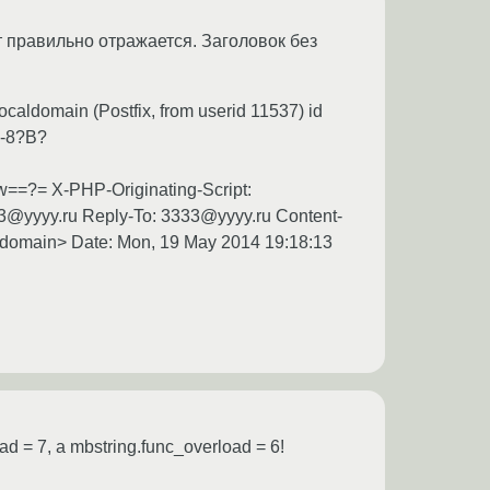
ст правильно отражается. Заголовок без
caldomain (Postfix, from userid 11537) id
F-8?B?
X-PHP-Originating-Script:
333@yyyy.ru Reply-To: 3333@yyyy.ru Content-
omain> Date: Mon, 19 May 2014 19:18:13
 = 7, а mbstring.func_overload = 6!