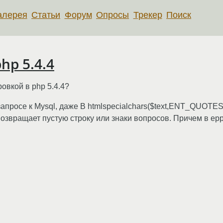
алерея
Статьи
Форум
Опросы
Трекер
Поиск
hp 5.4.4
овкой в php 5.4.4?
апросе к Mysql, даже В htmlspecialchars($text,ENT_QUOTES,
возвращает пустую строку или знаки вопросов. Причем в ерр