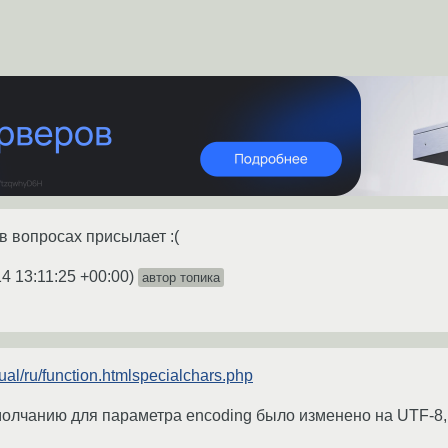
 в вопросах присылает :(
4 13:11:25 +00:00
)
автор топика
ual/ru/function.htmlspecialchars.php
умолчанию для параметра encoding было изменено на UTF-8,