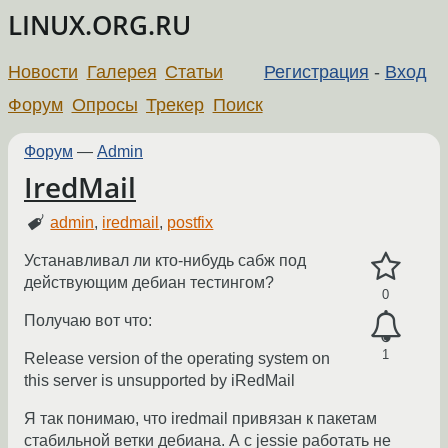
LINUX.ORG.RU
Новости
Галерея
Статьи
Регистрация
-
Вход
Форум
Опросы
Трекер
Поиск
Форум
—
Admin
IredMail
admin
,
iredmail
,
postfix
Устанавливал ли кто-нибудь сабж под
действующим дебиан тестингом?
0
Получаю вот что:
1
Release version of the operating system on
this server is unsupported by iRedMail
Я так понимаю, что iredmail привязан к пакетам
стабильной ветки дебиана. А с jessie работать не