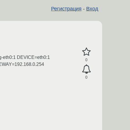
Регистрация
-
Вход
cfg-eth0:1 DEVICE=eth0:1
0
WAY=192.168.0.254
0