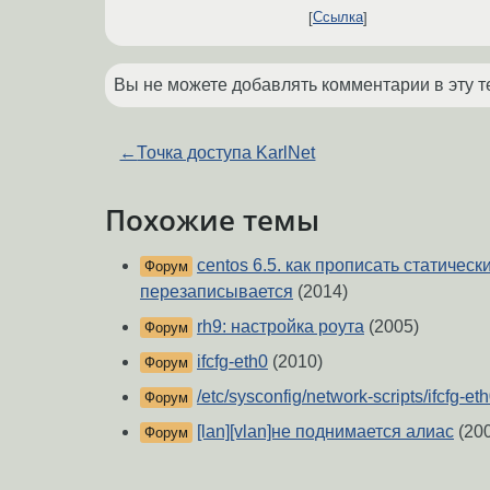
Ссылка
Вы не можете добавлять комментарии в эту т
←
Точка доступа KarlNet
Похожие темы
centos 6.5. как прописать статическ
Форум
перезаписывается
(2014)
rh9: настройка роута
(2005)
Форум
ifcfg-eth0
(2010)
Форум
/etc/sysconfig/network-scripts/ifcfg-et
Форум
[lan][vlan]не поднимается алиас
(20
Форум