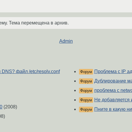
ему. Тема перемещена в архив.
Admin
и DNS? файл /etc/resolv.conf
Проблема с IP а
Форум
Дублирование ма
Форум
проблема с networ
Форум
Не добавляется 
Форум
h0
(2008)
Пните в какую ни
Форум
08)