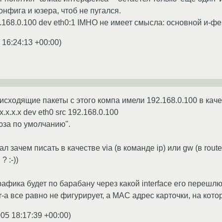
нфига и юзера, чтоб не пугался.
2.168.0.100 dev eth0:1 IMHO не имеет смысла: основной и-фей
 16:24:13 +00:00
)
исходящие пакеты с этого компа имели 192.168.0.100 в кач
 x.x.x.x dev eth0 src 192.168.0.100
люза по умолчанию".
ал зачем писать в качестве via (в команде ip) или gw (в ro
? :-))
афика будет по барабану через какой interface его перешлют, т
r-а все равно не фигурирует, а MAC адрес карточки, на которо
005 18:17:39 +00:00
)