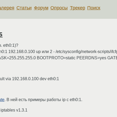
алерея
Статьи
Форум
Опросы
Трекер
Поиск
s
. eth0:1)?
:1 192.168.0.100 up или 2 - /etc/sysconfig/network-scripts/if
SK=255.255.255.0 BOOTPROTO=static PEERDNS=yes GATE
lt via 192.168.0.100 dev eth0:1
ute
. В ней есть примеры работы ip с eth0:1.
iptables v1.3.1