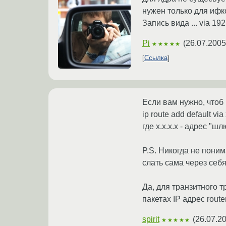
нужен только для ифко
Запись вида ... via 19
Pi
(
26.07.2005
★★★★★
Ссылка
Если вам нужно, чтоб 
ip route add default via
где x.x.x.x - адрес "ш
P.S. Никогда не поним
слать сама через себя 
Да, для транзитного тр
пакетах IP адрес route
spirit
(
26.07.2
★★★★★