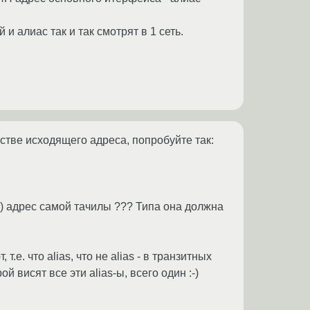
 и алиас так и так смотрят в 1 сеть.
естве исходящего адреса, попробуйте так:
ute) адрес самой тачилы ??? Типа она должна
.е. что alias, что не alias - в транзитных
й висят все эти alias-ы, всего один :-)