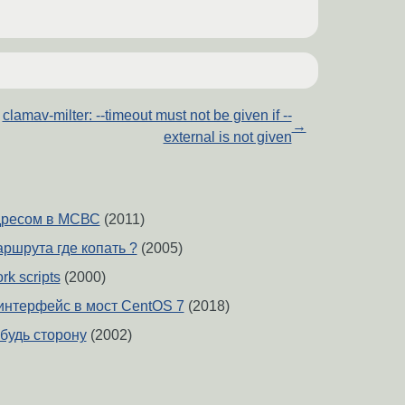
clamav-milter: --timeout must not be given if --
→
external is not given
дресом в МСВС
(2011)
ршрута где копать ?
(2005)
k scripts
(2000)
интерфейс в мост CentOS 7
(2018)
будь сторону
(2002)