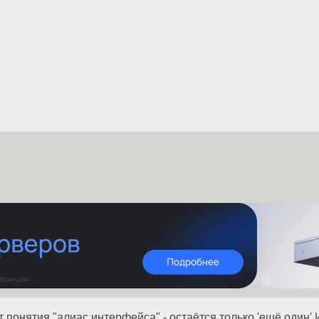
т понятия "алиас интерфейса" - остаётся только 'ещё один'