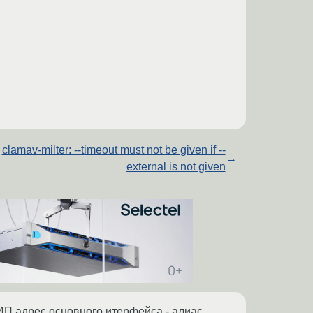
clamav-milter: --timeout must not be given if --
→
external is not given
 ИП адрес основного итерфейса - алиас