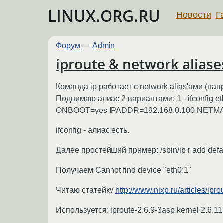
LINUX.ORG.RU
Новости
Г
Форум
—
Admin
iproute & network aliase
Команда ip работает с network alias'ами (напр
Поднимаю алиас 2 вариантами: 1 - ifconfig eth0
ONBOOT=yes IPADDR=192.168.0.100 NETMA
ifconfig - алиас есть.
Далее простейший пример: /sbin/ip r add defau
Получаем Cannot find device "eth0:1"
Читаю статейку
http://www.nixp.ru/articles/ipro
Используется: iproute-2.6.9-3asp kernel 2.6.11 