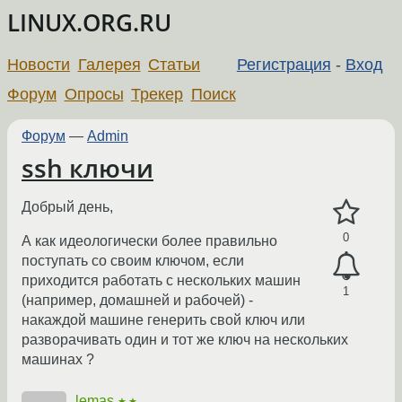
LINUX.ORG.RU
Новости
Галерея
Статьи
Регистрация
-
Вход
Форум
Опросы
Трекер
Поиск
Форум
—
Admin
ssh ключи
Добрый день,
0
А как идеологически более правильно
поступать со своим ключом, если
приходится работать с нескольких машин
1
(например, домашней и рабочей) -
накаждой машине генерить свой ключ или
разворачивать один и тот же ключ на нескольких
машинах ?
lemas
★★