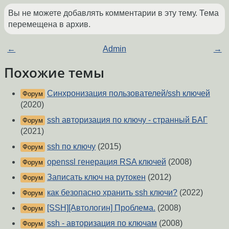
Вы не можете добавлять комментарии в эту тему. Тема
перемещена в архив.
←
Admin
→
Похожие темы
Синхронизация пользователей/ssh ключей
Форум
(2020)
ssh авторизация по ключу - странный БАГ
Форум
(2021)
ssh по ключу
(2015)
Форум
openssl генерация RSA ключей
(2008)
Форум
Записать ключ на рутокен
(2012)
Форум
как безопасно хранить ssh ключи?
(2022)
Форум
[SSH][Автологин] Проблема.
(2008)
Форум
ssh - авторизация по ключам
(2008)
Форум