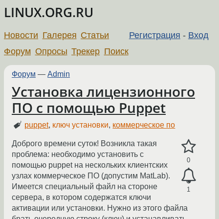
LINUX.ORG.RU
Новости
Галерея
Статьи
Регистрация
-
Вход
Форум
Опросы
Трекер
Поиск
Форум
—
Admin
Установка лицензионного
ПО с помощью Puppet
puppet
,
ключ установки
,
коммерческое по
Доброго времени суток! Возникла такая
проблема: необходимо установить с
0
помощью puppet на нескольких клиентских
узлах коммерческое ПО (допустим MatLab).
Имеется специальный файл на стороне
1
сервера, в котором содержатся ключи
активации или установки. Нужно из этого файла
брать очередную строку (ключ) и устанавливать