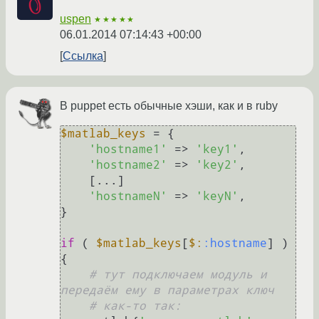
uspen
★★★★★
06.01.2014 07:14:43 +00:00
Ссылка
В puppet есть обычные хэши, как и в ruby
$matlab_keys
 = {

'hostname1'
 => 
'key1'
,

'hostname2'
 => 
'key2'
,

    [...]

'hostnameN'
 => 
'keyN'
,

}

if
 ( 
$matlab_keys
[
$:
:hostname
] ) 
{

# тут подключаем модуль и 
передаём ему в параметрах ключ
# как-то так: