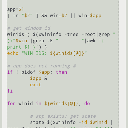
app=
$1
[ -n 
"
$2
"
 ] && win=
$2
 || win=
$app
# get window id
winids=( $(xwininfo -tree -root|grep 
"
(\"
$win
"
|grep -E 
"        "
|awk 
'{ 
print $1 }'
echo
"WIN IDS: 
${winids[@]}
"
# app does not running #
if
 ! pidof 
$app
; 
then
$app
 &

exit
fi
for
 winid 
in
${winids[@]}
; 
do
# app exists; get state
	state=$(xwininfo -
id
$winid
 | 