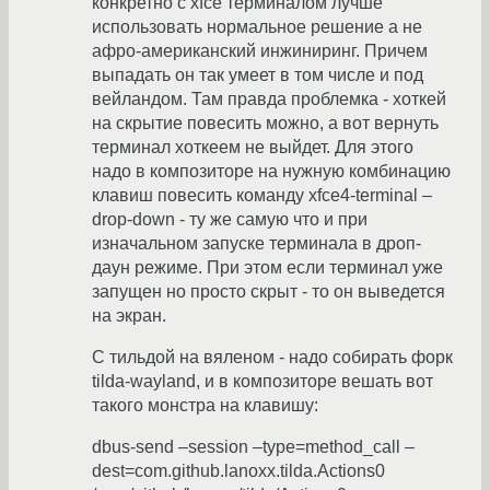
конкретно с xfce терминалом лучше
использовать нормальное решение а не
афро-американский инжиниринг. Причем
выпадать он так умеет в том числе и под
вейландом. Там правда проблемка - хоткей
на скрытие повесить можно, а вот вернуть
терминал хоткеем не выйдет. Для этого
надо в композиторе на нужную комбинацию
клавиш повесить команду xfce4-terminal –
drop-down - ту же самую что и при
изначальном запуске терминала в дроп-
даун режиме. При этом если терминал уже
запущен но просто скрыт - то он выведется
на экран.
С тильдой на вяленом - надо собирать форк
tilda-wayland, и в композиторе вешать вот
такого монстра на клавишу:
dbus-send –session –type=method_call –
dest=com.github.lanoxx.tilda.Actions0