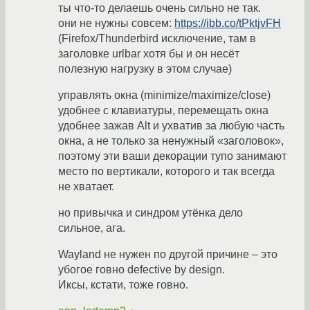
ты что-то делаешь очень сильно не так.
они не нужны совсем:
https://ibb.co/tPktjvFH
(Firefox/Thunderbird исключение, там в
заголовке urlbar хотя бы и он несёт
полезную нагрузку в этом случае)
управлять окна (minimize/maximize/close)
удобнее с клавиатуры, перемещать окна
удобнее зажав Alt и ухватив за любую часть
окна, а не только за ненужный «заголовок»,
поэтому эти ваши декорации тупо занимают
место по вертикали, которого и так всегда
не хватает.
но привычка и синдром утёнка дело
сильное, ага.
Wayland не нужен по другой причине – это
убогое говно defective by design.
Иксы, кстати, тоже говно.