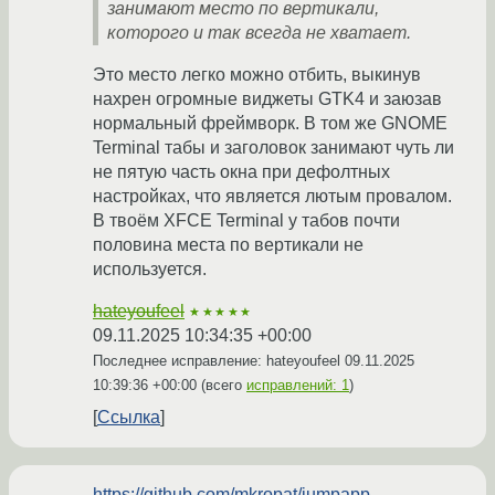
занимают место по вертикали,
которого и так всегда не хватает.
Это место легко можно отбить, выкинув
нахрен огромные виджеты GTK4 и заюзав
нормальный фреймворк. В том же GNOME
Terminal табы и заголовок занимают чуть ли
не пятую часть окна при дефолтных
настройках, что является лютым провалом.
В твоём XFCE Terminal у табов почти
половина места по вертикали не
используется.
hateyoufeel
★★★★★
09.11.2025 10:34:35 +00:00
Последнее исправление: hateyoufeel
09.11.2025
10:39:36 +00:00
(всего
исправлений: 1
)
Ссылка
https://github.com/mkropat/jumpapp