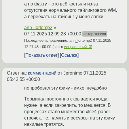
а по факту – это всё костыли из-за
отсутствия нормального тайлингового WM,
а переехать на тайлинг у меня лапки.
ann_lortemp2
★
07.11.2025 12:09:28 +00:00
автор топика
Последнее исправление: ann_lortemp2
07.11.2025
12:27:46 +00:00
(всего
исправлений: 3
)
Показать ответ
Ссылка
Ответ на:
комментарий
от Jeronimo
07.11.2025
05:42:55 +00:00
попробовал эту фичу - имхо, неудобно
Терминал постоянно скрывается когда
нужен, а если закрепить, то мешается. В
процессах стало множество xfce4-panel
строчек, т.е. память и ресурсы на эту фичу
нехилые тратятся.