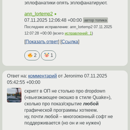
эплофанатики опять эплофанатируют.
ann_lortemp2
★
07.11.2025 12:06:48 +00:00
автор топика
Последнее исправление: ann_lortemp2
07.11.2025
12:07:28 +00:00
(всего
исправлений: 1
)
Показать ответ
Ссылка
2
1
Ответ на:
комментарий
от Jeronimo
07.11.2025
05:42:55 +00:00
скрипт в ОП не столько про dropdown
(«выезжающее окошко в стиле Quake»),
сколько про показ/скрытие
любой
графической программы хоткеем.
ну, почти любой – многооконный софт не
поддерживается (но он и не нужен)