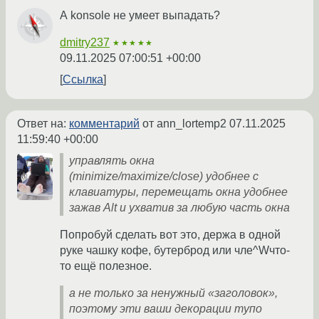
А konsole не умеет выпадать?
dmitry237
★★★★★
09.11.2025 07:00:51 +00:00
Ссылка
Ответ на:
комментарий
от ann_lortemp2
07.11.2025
11:59:40 +00:00
управлять окна
(minimize/maximize/close) удобнее с
клавиатуры, перемещать окна удобнее
зажав Alt и ухватив за любую часть окна
Попробуй сделать вот это, держа в одной
руке чашку кофе, бутерброд или чле^Wчто-
то ещё полезное.
а не только за ненужный «заголовок»,
поэтому эти ваши декорации тупо