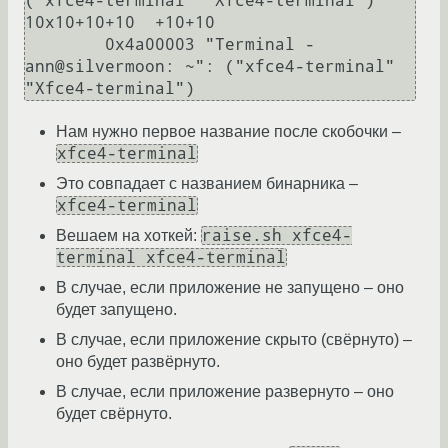
("xfce4-terminal" "Xfce4-terminal")  
10x10+10+10  +10+10

        0x4a00003 "Terminal - 
ann@silvermoon: ~": ("xfce4-terminal" 
Нам нужно первое название после скобочки –
xfce4-terminal
Это совпадает с названием бинарника –
xfce4-terminal
raise.sh xfce4-
Вешаем на хоткей:
terminal xfce4-terminal
В случае, если приложение не запущено – оно
будет запущено.
В случае, если приложение скрыто (свёрнуто) –
оно будет развёрнуто.
В случае, если приложение развернуто – оно
будет свёрнуто.