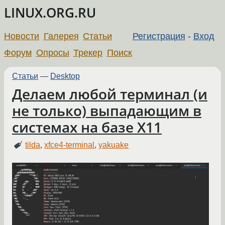
LINUX.ORG.RU
Новости
Галерея
Статьи
Регистрация
-
Вход
Форум
Опросы
Трекер
Поиск
Статьи
—
Desktop
Делаем любой терминал (и
не только) выпадающим в
системах на базе X11
tilda
,
xfce4-terminal
,
yakuake