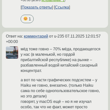
+00:00
(всего
исправлений: 1
)
Показать ответы
Ссылка
1
Ответ на:
комментарий
от u-235
07.11.2025 12:01:57
+00:00
мёд тоже говно – 70% мёда, продающегося
у нас (в маленькой, но гордой
прибалтийской республике) на рынке –
разбавленный водой китайский сахарный
концентрат.
а вот по части графических подсистем – у
Haiku не говно, внезапно. (только Haiku
сама по себе однопользовательское говно,
но это детали)
говорят, у macOS ещё – но я не изучал
особо, так что не факт, может просто