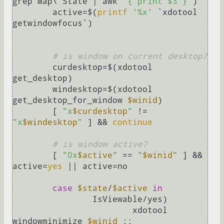
grep Map\ State | awk 
'{ print $3 }'
)

	active=$(
printf
'%x'
 `xdotool 
getwindowfocus`)

# is window on current desktop?
	curdesktop=$(xdotool 
get_desktop)

	windesktop=$(xdotool 
get_desktop_for_window 
$winid
)

	[ 
"x
$curdesktop
"
 != 
"x
$windesktop
"
 ] && 
continue
# is window active?
	[ 
"0x
$active
"
 == 
"
$winid
"
 ] && 
active=
yes
 || active=no

case
$state
/
$active
in
		IsViewable/yes)

			xdotool 
windowminimize 
$winid
 ;;
