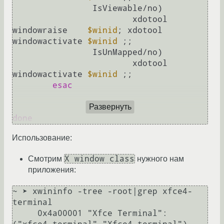
		IsViewable/no)

			xdotool 
windowraise    
$winid
; xdotool 
windowactivate 
$winid
 ;;

		IsUnMapped/no)

			xdotool 
windowactivate 
$winid
 ;;

esac
Развернуть
done
Использование:
X window class
Смотрим
нужного нам
приложения:
~ ➤ xwininfo -tree -root|grep xfce4-
terminal                                                                                                                                                     

     0x4a00001 "Xfce Terminal": 