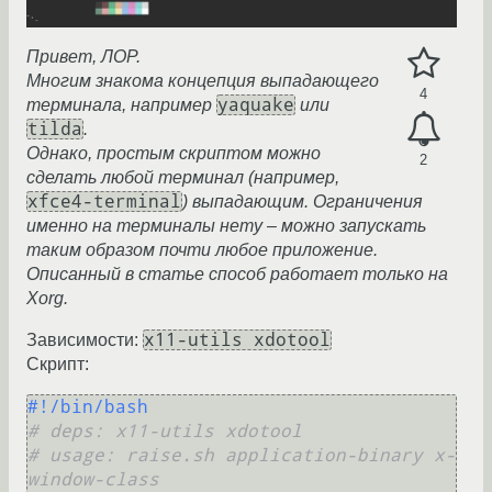
Привет, ЛОР.
Многим знакома концепция выпадающего
4
yaquake
терминала, например
или
tilda
.
Однако, простым скриптом можно
2
сделать любой терминал (например,
xfce4-terminal
) выпадающим. Ограничения
именно на терминалы нету – можно запускать
таким образом почти любое приложение.
Описанный в статье способ работает только на
Xorg.
x11-utils xdotool
Зависимости:
Скрипт:
#!/bin/bash
# deps: x11-utils xdotool
# usage: raise.sh application-binary x-
window-class 