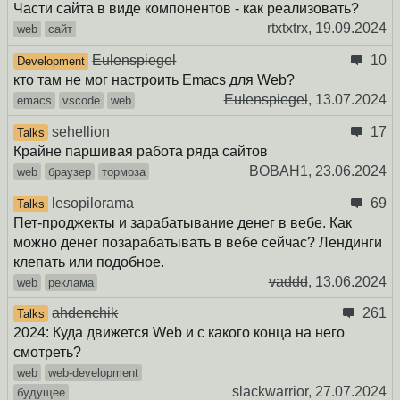
Части сайта в виде компонентов - как реализовать?
rtxtxtrx
,
19.09.2024
web
сайт
Eulenspiegel
10
Development
кто там не мог настроить Emacs для Web?
Eulenspiegel
,
13.07.2024
emacs
vscode
web
sehellion
17
Talks
Крайне паршивая работа ряда сайтов
BOBAH1,
23.06.2024
web
браузер
тормоза
lesopilorama
69
Talks
Пет-проджекты и зарабатывание денег в вебе. Как
можно денег позарабатывать в вебе сейчас? Лендинги
клепать или подобное.
vaddd
,
13.06.2024
web
реклама
ahdenchik
261
Talks
2024: Куда движется Web и с какого конца на него
смотреть?
web
web-development
slackwarrior,
27.07.2024
будущее