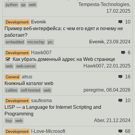
Tempesta-Technologies,
python
qa
web
17.02.2025
Evenik
10
Development
Пример веб-интерфейса: с чем его едят и почему не
работает?
Evenik
,
23.09.2024
embedded
microchip
pic
Hawk007
6
Development
Как убрать доменный адрес на Web странице
Hawk007,
22.01.2025
web
web-server
atrus
16
General
Книжный каталог web
peregrine,
08.04.2026
calibre
sefl-hosted
web
saufesma
10
Development
LISP — a Language for Internet Scripting and
Programming
Aber,
21.12.2024
lisp
web
I-Love-Microsoft
66
Development