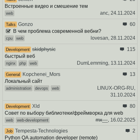
Встроенные видео и смешение тем
anc,
24.11.2024
web
Gonzo
60
Talks
В чем проблема современной вебни?
lovesan,
28.11.2024
cpu
web
skidphysic
115
Development
быстрый веб
DumLemming,
13.11.2024
nginx
php
web
Kopchenei_Mors
13
General
Локальный сайт
LINUX-ORG-RU,
administration
devops
web
31.10.2024
Xld
80
Development
Совет по выбору библиотеки/фреймворка для web
mx__
,
16.02.2025
web
web-development
Tempesta-Technologies
2
Job
Python QA automation developer (remote)