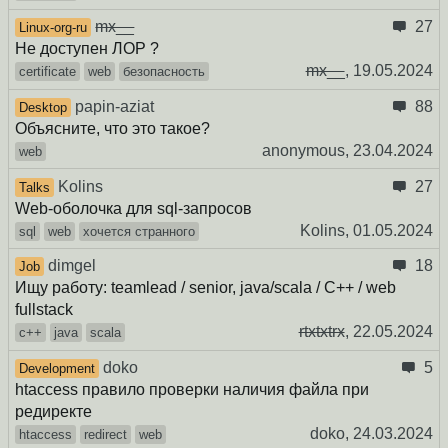
mx__
27
Linux-org-ru
Не доступен ЛОР ?
mx__
,
19.05.2024
certificate
web
безопасность
papin-aziat
88
Desktop
Объясните, что это такое?
anonymous,
23.04.2024
web
Kolins
27
Talks
Web-оболочка для sql-запросов
Kolins,
01.05.2024
sql
web
хочется странного
dimgel
18
Job
Ищу работу: teamlead / senior, java/scala / C++ / web
fullstack
rtxtxtrx
,
22.05.2024
c++
java
scala
doko
5
Development
htaccess правило проверки наличия файла при
редиректе
doko,
24.03.2024
htaccess
redirect
web