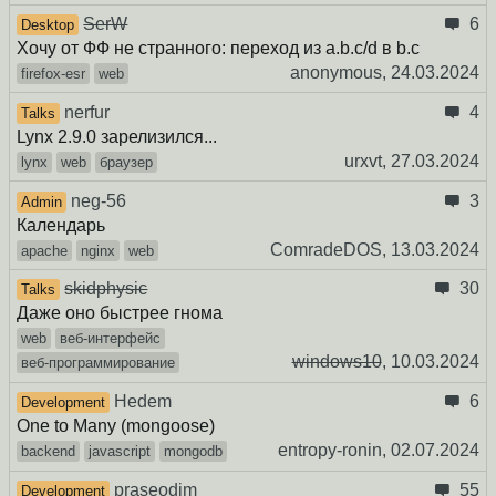
SerW
6
Desktop
Хочу от ФФ не странного: переход из a.b.c/d в b.c
anonymous,
24.03.2024
firefox-esr
web
nerfur
4
Talks
Lynx 2.9.0 зарелизился...
urxvt,
27.03.2024
lynx
web
браузер
neg-56
3
Admin
Календарь
ComradeDOS,
13.03.2024
apache
nginx
web
skidphysic
30
Talks
Даже оно быстрее гнома
web
веб-интерфейс
windows10
,
10.03.2024
веб-программирование
Hedem
6
Development
One to Many (mongoose)
entropy-ronin,
02.07.2024
backend
javascript
mongodb
praseodim
55
Development