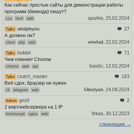
Как сейчас простые сайты для демонстрации работы
программ (бекенда) пишут?
sparkie,
25.02.2024
css
html
web
skidphysic
27
Talks
А должен ли?
vinvlad
,
22.02.2024
client
php
web
hobbit
71
Talks
Чем пленяет Chrome
basilic,
12.02.2024
chrome
web
жж
crutch_master
183
Talks
Веб сдох, браузер не нужен
Obezyan
,
24.09.2024
cli
telegram
web
grizll
2
Admin
2 вирт.webсервера на 1 IP
firkax,
30.12.2023
letsencrypt
nginx
web
следующие →