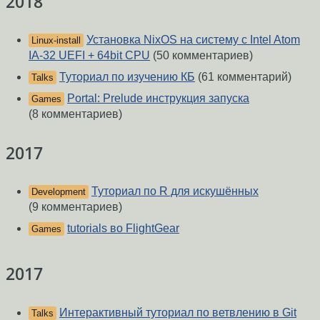
2018
Установка NixOS на систему с Intel Atom
Linux-install
IA-32 UEFI + 64bit CPU
(50 комментариев)
Туториал по изучению КБ
(61 комментарий)
Talks
Portal: Prelude инструкция запуска
Games
(8 комментариев)
2017
Туториал по R для искушённых
Development
(9 комментариев)
tutorials во FlightGear
Games
2017
Интерактивный туториал по ветвлению в Git
Talks