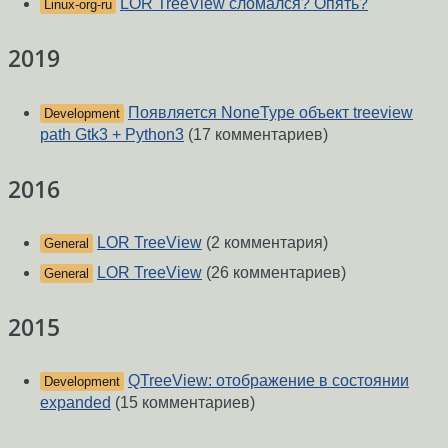
LOR TreeView сломался? Опять?
Linux-org-ru
2019
Появляется NoneType объект treeview
Development
path Gtk3 + Python3
(17 комментариев)
2016
LOR TreeView
(2 комментария)
General
LOR TreeView
(26 комментариев)
General
2015
QTreeView: отображение в состоянии
Development
expanded
(15 комментариев)