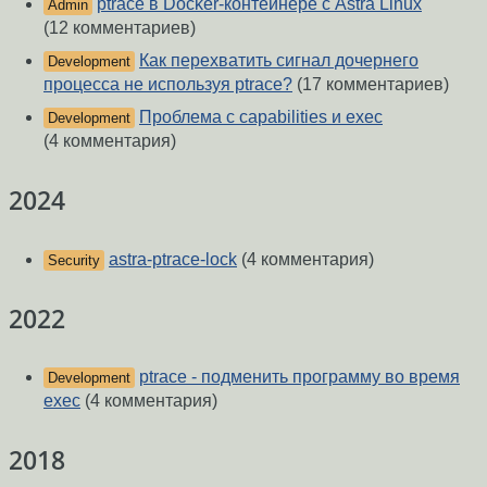
ptrace в Docker-контейнере с Astra Linux
Admin
(12 комментариев)
Как перехватить сигнал дочернего
Development
процесса не используя ptrace?
(17 комментариев)
Проблема с capabilities и exec
Development
(4 комментария)
2024
astra-ptrace-lock
(4 комментария)
Security
2022
ptrace - подменить программу во время
Development
exec
(4 комментария)
2018