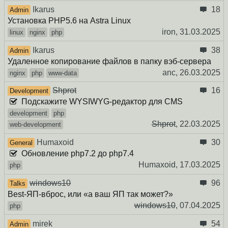
Ikarus
18
Admin
Установка PHP5.6 на Astra Linux
iron,
31.03.2025
linux
nginx
php
Ikarus
38
Admin
Удаленное копирование файлов в папку вэб-сервера
anc,
26.03.2025
nginx
php
www-data
Shprot
16
Development
Подскажите WYSIWYG-редактор для CMS
development
php
Shprot
,
22.03.2025
web-development
Humaxoid
30
General
Обновление php7.2 до php7.4
Humaxoid,
17.03.2025
php
windows10
96
Talks
Best-ЯП-вброс, или «а ваш ЯП так может?»
windows10
,
07.04.2025
php
mirek
54
Admin