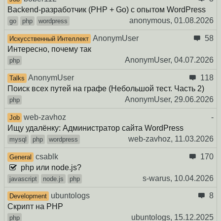
Backend-разработчик (PHP + Go) с опытом WordPress
anonymous,
01.08.2026
go
php
wordpress
AnonymUser
58
Искусственный Интеллект
Интересно, почему так
AnonymUser,
04.07.2026
php
AnonymUser
118
Talks
Поиск всех путей на графе (Небольшой тест. Часть 2)
AnonymUser,
29.06.2026
php
web-zavhoz
-
Job
Ищу удалёнку: Администратор сайта WordPress
web-zavhoz,
11.03.2026
mysql
php
wordpress
csablk
170
General
php или node.js?
s-warus,
10.04.2026
javascript
node.js
php
ubuntologs
8
Development
Скрипт на PHP
ubuntologs,
15.12.2025
php