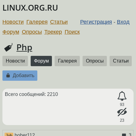
LINUX.ORG.RU
Новости
Галерея
Статьи
Регистрация
-
Вход
Форум
Опросы
Трекер
Поиск
Php
Новости
Форум
Галерея
Опросы
Статьи
Добавить
Всего сообщений: 2210
93
23
bober112
3
Job