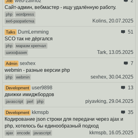
web-zavhoz
2
Job
Сайт-админ, вебмастер - ищу удалённую работу.
php
wordpress
Kolins,
20.07.2025
веб-разработка
DumLemming
51
Talks
SCO так не дёргался
php
маразм крепчал
Tark,
13.05.2025
шизофазия
sexhex
7
Admin
webmin - разные версии php
sexhex,
30.04.2025
php
webmin
user9898
13
Development
движки имиджбордов
piyavking,
29.04.2025
javascript
perl
php
kkmspb
35
Development
Кодирование json строки для передачи через ajax и
php, хотелось бы единообразный подход
kkmspb,
16.05.2025
ajax
encode
javascript