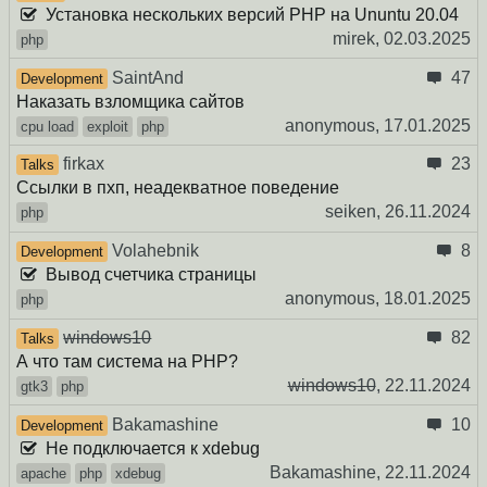
Установка нескольких версий PHP на Ununtu 20.04
mirek,
02.03.2025
php
SaintAnd
47
Development
Наказать взломщика сайтов
anonymous,
17.01.2025
cpu load
exploit
php
firkax
23
Talks
Ссылки в пхп, неадекватное поведение
seiken,
26.11.2024
php
Volahebnik
8
Development
Вывод счетчика страницы
anonymous,
18.01.2025
php
windows10
82
Talks
А что там система на PHP?
windows10
,
22.11.2024
gtk3
php
Bakamashine
10
Development
Не подключается к xdebug
Bakamashine,
22.11.2024
apache
php
xdebug