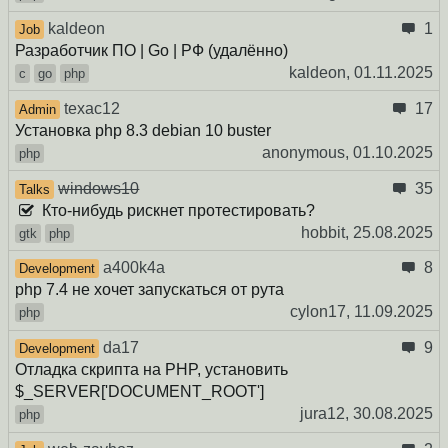
kaldeon
1
Job
Разработчик ПО | Go | РФ (удалённо)
kaldeon,
01.11.2025
c
go
php
texac12
17
Admin
Установка php 8.3 debian 10 buster
anonymous,
01.10.2025
php
windows10
35
Talks
Кто-нибудь рискнет протестировать?
hobbit,
25.08.2025
gtk
php
a400k4a
8
Development
php 7.4 не хочет запускаться от рута
cylon17,
11.09.2025
php
da17
9
Development
Отладка скрипта на PHP, установить
$_SERVER['DOCUMENT_ROOT']
jura12,
30.08.2025
php