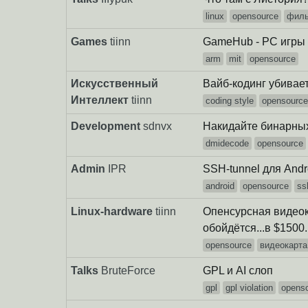
linux
opensource
фил
Games
tiinn
GameHub - PC игры 
arm
mit
opensource
Искусственный
Вайб-кодинг убивае
Интеллект
tiinn
coding style
opensourc
Development
sdnvx
Накидайте бинарных
dmidecode
opensource
Admin
IPR
SSH-tunnel для Andr
android
opensource
ss
Linux-hardware
tiinn
Опенсурсная видеок
обойдётся...в $1500.
opensource
видеокарта
Talks
BruteForce
GPL и AI слоп
gpl
gpl violation
opens