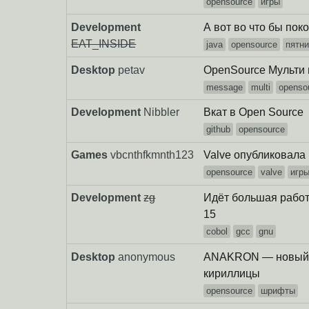
opensource
игры
Development
А вот во что бы пок
EAT_INSIDE
java
opensource
пятни
Desktop
petav
OpenSource Мульти
message
multi
openso
Development
Nibbler
Вкат в Open Source
github
opensource
Games
vbcnthfkmnth123
Valve опубликовала
opensource
valve
игр
Development
zg
Идёт большая работ
15
cobol
gcc
gnu
Desktop
anonymous
ANAKRON — новый 
кириллицы
opensource
шрифты