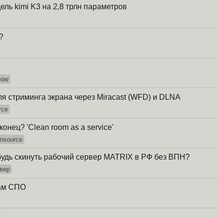
ль kimi K3 на 2,8 трлн параметров
?
now
для стриминга экрана через Miracast (WFD) и DLNA
rce
онец? 'Clean room as a service'
nsource
будь скинуть рабочий сервер MATRIX в РФ без ВПН?
вер
кам СПО
?