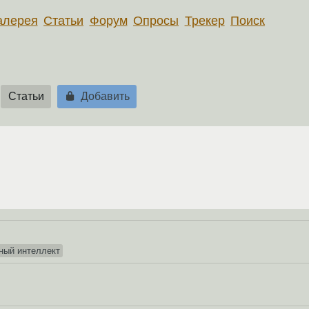
алерея
Статьи
Форум
Опросы
Трекер
Поиск
Статьи
Добавить
ный интеллект