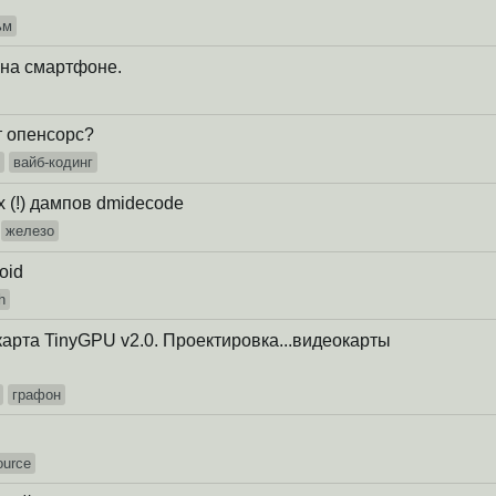
ьм
на смартфоне.
т опенсорс?
e
вайб-кодинг
 (!) дампов dmidecode
железо
oid
h
арта TinyGPU v2.0. Проектировка...видеокарты
графон
ource