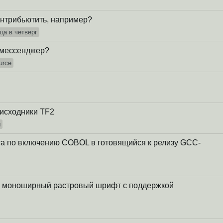
онтрибьютить, например?
ца в четверг
 мессенджер?
urce
 исходники TF2
ы
а по включению COBOL в готовящийся к релизу GCC-
моноширный растровый шрифт с поддержкой