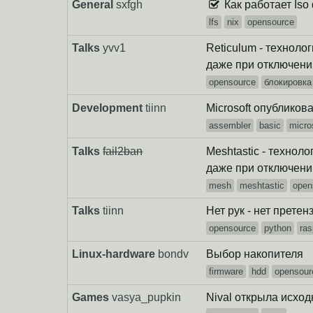
General
sxfgh
Как работает Iso
lfs
nix
opensource
Talks
yvv1
Reticulum - техноло
даже при отключени
opensource
блокировка
Development
tiinn
Microsoft опубликов
assembler
basic
micro
Talks
fail2ban
Meshtastic - технол
даже при отключени
mesh
meshtastic
open
Talks
tiinn
Нет рук - нет претен
opensource
python
ras
Linux-hardware
bondv
Выбор накопителя
firmware
hdd
opensour
Games
vasya_pupkin
Nival открыла исход