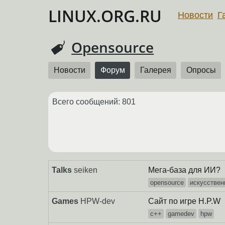
LINUX.ORG.RU
Новости
Г
Opensource
Новости
Форум
Галерея
Опросы
Всего сообщений: 801
Talks
seiken
Мега-база для ИИ?
opensource
искусствен
Games
HPW-dev
Сайт по игре H.P.W
c++
gamedev
hpw