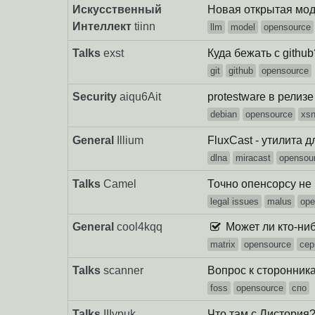
Искусственный
Новая открытая моде
Интеллект
tiinn
llm
model
opensource
Talks
exst
Куда бежать с github
git
github
opensource
Security
aiqu6Ait
protestware в релизе
debian
opensource
xs
General
Illium
FluxCast - утилита 
dlna
miracast
opensou
Talks
Camel
Точно опенсорсу не к
legal issues
malus
ope
General
cool4kqq
Может ли кто-ни
matrix
opensource
сер
Talks
scanner
Вопрос к сторонни
foss
opensource
спо
Talks
IIIypuk
Что там с Листория