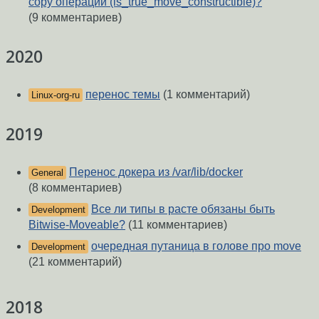
copy операций (is_true_move_constructible)?
(9 комментариев)
2020
перенос темы
(1 комментарий)
Linux-org-ru
2019
Перенос докера из /var/lib/docker
General
(8 комментариев)
Все ли типы в расте обязаны быть
Development
Bitwise-Moveable?
(11 комментариев)
очередная путаница в голове про move
Development
(21 комментарий)
2018