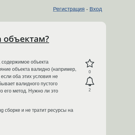
Регистрация
-
Вход
m объектам?
да содержимое объекта
ояние объекта валидно (например,
0
 если оба этих условия не
 бывает валидного пустого
2
то его метод. Нужно ли это
g сборке и не тратит ресурсы на