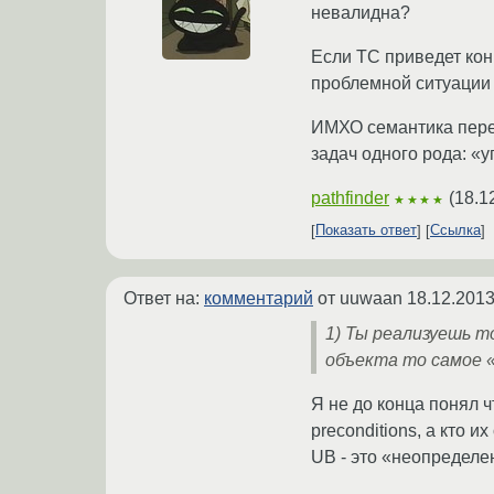
невалидна?
Если ТС приведет кон
проблемной ситуации
ИМХО семантика перем
задач одного рода: «у
pathfinder
(
18.1
★★★★
Показать ответ
Ссылка
Ответ на:
комментарий
от uuwaan
18.12.2013
1) Ты реализуешь 
объекта то самое «
Я не до конца понял 
preconditions, а кто 
UB - это «неопределе