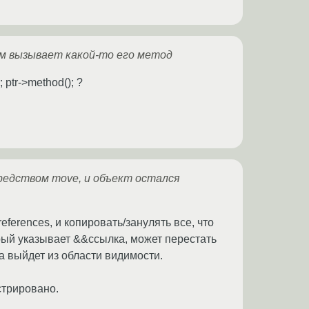
ом вызывает какой-то его метод
ptr->method(); ?
редством move, и объект остался
eferences, и копировать/занулять все, что
орый указывает &&ссылка, может перестать
ка выйдет из области видимости.
стрировано.