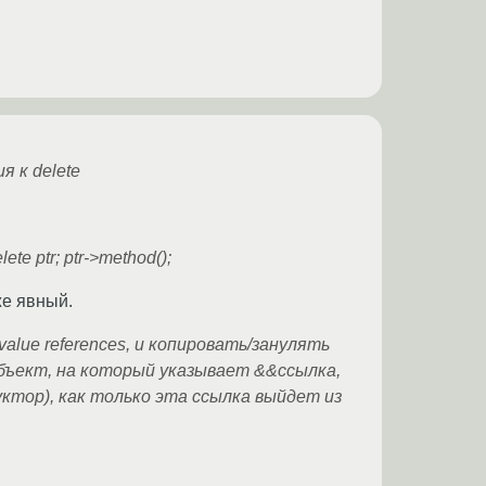
 к delete
 ptr; ptr->method();
же явный.
alue references, и копировать/занулять
объект, на который указывает &&ссылка,
тор), как только эта ссылка выйдет из