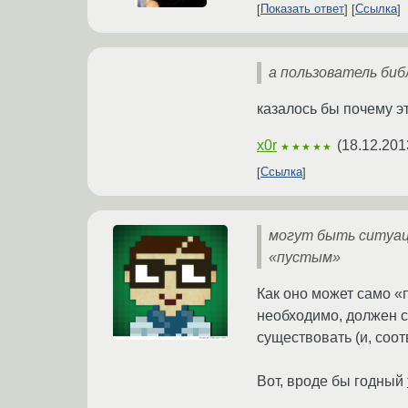
Показать ответ
Ссылка
а пользователь биб
казалось бы почему эт
x0r
(
18.12.201
★★★★★
Ссылка
могут быть ситуаци
«пустым»
Как оно может само «п
необходимо, должен с
существовать (и, соот
Вот, вроде бы годный