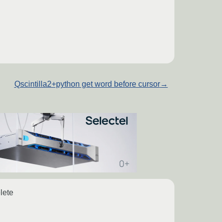
Qscintilla2+python get word before cursor
→
lete