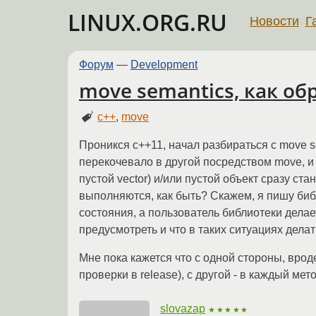
LINUX.ORG.RU
Новости
Г
Форум
—
Development
move semantics, как о
c++
,
move
Проникся c++11, начал разбираться с move s
перекочевало в другой посредством move, и
пустой vector) и/или пустой объект сразу ст
выполняются, как быть? Скажем, я пишу библи
состояния, а пользователь библиотеки делает
предусмотреть и что в таких ситуациях делать
Мне пока кажется что с одной стороны, врод
проверки в release), с другой - в каждый мет
slovazap
★★★★★