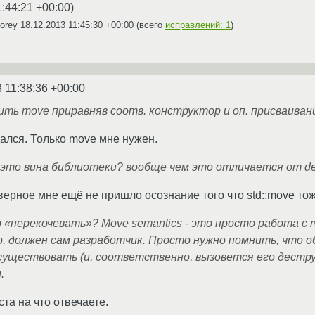
1:44:21 +00:00
)
Corey
18.12.2013 11:45:30 +00:00
(всего
исправлений: 1
)
 11:38:36 +00:00
ь move приравняв соотв. конструктор и оп. присваивания
дался. Только move мне нужен.
это вина библиотеки? вообще чем это отличается от delete
аверное мне ещё не пришло осознание того что std::move то
 «перекочевать»? Move semantics - это просто работа с rv
о, должен сам разработчик. Просто нужно помнить, что 
уществовать (и, соответственно, вызовется его деструк
.
та на что отвечаете.