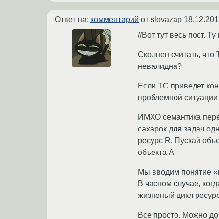
Ответ на:
комментарий
от slovazap
18.12.201
//Вот тут весь пост. Т
Сколнен считать, что 
невалидна?
Если ТС приведет кон
проблемной ситуации
ИМХО семантика пере
сахарок для задач одн
ресурс R. Пускай объ
объекта A.
Мы вводим понятие «п
В часном случае, когд
жизненый цикл ресур
Все просто. Можно до