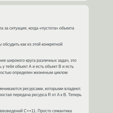
та за ситуация, когда «пустота» объекта
обсудить как из этой конкретной
я широкого круга различных задач, это
у тебя объект А и есть объект B и есть
лностью определен жизненым циклом
бмениваются ресурсами, которыми владеют.
ростая передача ресурса R от A к B. Теперь
оввоведений С++11. Просто семантика