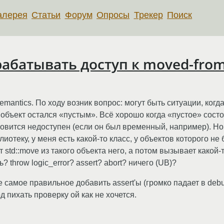
алерея
Статьи
Форум
Опросы
Трекер
Поиск
брабатывать доступ к moved-fro
emantics. По ходу возник вопрос: могут быть ситуации, ког
 объект остался «пустым». Всё хорошо когда «пустое» сост
ановится недоступен (если он был временный, например). Но
отеку, у меня есть какой-то класс, у объектов которого не
 std::move из такого объекта него, а потом вызывает какой-
? throw logic_error? assert? abort? ничего (UB)?
е самое правильное добавить assert'ы (громко падает в debu
од пихать проверку ой как не хочется.