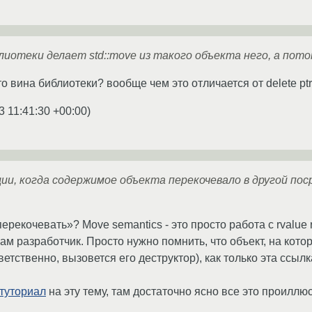
лиотеки делает std::move из такого объекта него, а пот
о вина библиотеки? вообще чем это отличается от delete ptr; 
3 11:41:30 +00:00
)
и, когда содержимое объекта перекочевало в другой пос
ерекочевать»? Move semantics - это просто работа с rvalue r
ам разработчик. Просто нужно помнить, что объект, на кот
ветственно, вызовется его деструктор), как только эта ссыл
туториал
на эту тему, там достаточно ясно все это проиллю