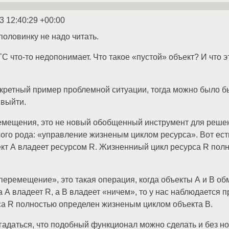
3 12:40:29 +00:00
у половинку не надо читать.
ТС что-то недопонимает. Что такое «пустой» объект? И что э
кретный пример проблемной ситуации, тогда можно было бы 
 выйти.
мещения, это не новый обобщенный инструмент для решени
ого рода: «управление жизненым циклом ресурса». Вот есть 
ект А владеет ресурсом R. Жизненниый цикл ресурса R по
еремещение», это такая операция, когда объекты А и B о
а А владеет R, а B владеет «ничем», то у нас наблюдается п
са R полностью определен жизненым циклом объекта B.
гадаться, что подобный функционал можно сделать и без н