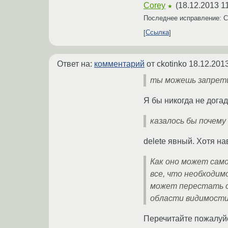
Corey
(
18.12.2013 1
★
Последнее исправление: 
Ссылка
Ответ на:
комментарий
от ckotinko
18.12.2013
ты можешь запретит
Я бы никогда не дога
казалось бы почему 
delete явный. Хотя н
Как оно может само
все, что необходим
может перестать с
области видимости
Перечитайте пожалуйс