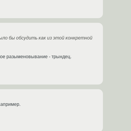
ло бы обсудить как из этой конкретной
юбое разыменовывание - трындец.
 например.