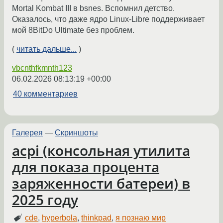
Mortal Kombat III в bsnes. Вспомнил детство.
Оказалось, что даже ядро Linux-Libre поддерживает
мой 8BitDo Ultimate без проблем.
(
читать дальше...
)
vbcnthfkmnth123
06.02.2026 08:13:19 +00:00
40 комментариев
Галерея
—
Скриншоты
acpi (консольная утилита
для показа процента
заряженности батереи) в
2025 году
cde
,
hyperbola
,
thinkpad
,
я познаю мир