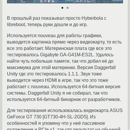
В прошлый раз показывал просто Hyberbola с
libreboot, теперь руки дошли и до игр.
Используется nouveau для работы графики,
выводится картинка прямо через видеокарту, то есть
все это работает. Материнская плата где все это
тестировалось Gigabyte GA-G41M-ES2L. Удалось
найти чуть побольше памяти, так что добил её до
максимума для этой материнки. Версия Daggerfall
Unity где это тестировалось 1.1.1. Звук тоже
выводится через HDMI в игре, так что это тоже
работает с nouveau. Используется 64-битная версия
системы. Daggerfall Unity я не собирал, так что
используется 64-битный бинарник от разработчиков.
Для тестирования использовалась видеокарта ASUS
GeForce GT 730 [GT730-4H-SL-2GD5]. Из
особенностей я упомяну что у неё пассивное
охлаждение и PCIe x1, так что результат на обычной