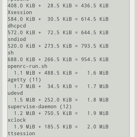
408.0 KiB +  28.5 KiB = 436.5 KiB       
Xsession

584.0 KiB +  30.5 KiB = 614.5 KiB       
dhcpcd

572.0 KiB +  72.5 KiB = 644.5 KiB       
sndiod

520.0 KiB + 273.5 KiB = 793.5 KiB       
sh

688.0 KiB + 266.5 KiB = 954.5 KiB       
openrc-run.sh

  1.1 MiB + 488.5 KiB =   1.6 MiB       
agetty (11)

  1.7 MiB +  34.5 KiB =   1.7 MiB       
udevd

  1.5 MiB + 252.0 KiB =   1.8 MiB       
supervise-daemon (12)

  1.2 MiB + 750.5 KiB =   1.9 MiB       
xclock

  1.9 MiB + 185.5 KiB =   2.0 MiB       
ttsession
