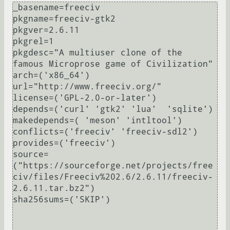
_basename=freeciv

pkgname=freeciv-gtk2

pkgver=2.6.11

pkgrel=1

pkgdesc="A multiuser clone of the 
famous Microprose game of Civilization"

arch=('x86_64')

url="http://www.freeciv.org/"

license=('GPL-2.0-or-later')

depends=('curl' 'gtk2' 'lua'  'sqlite')

makedepends=( 'meson' 'intltool')

conflicts=('freeciv' 'freeciv-sdl2')

provides=('freeciv')

source=
("https://sourceforge.net/projects/free
civ/files/Freeciv%202.6/2.6.11/freeciv-
2.6.11.tar.bz2")

sha256sums=('SKIP')
