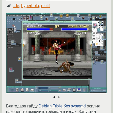
cde
,
hyperbola
,
motif
Благодаря гайду
Debian Trixie без systemd
осилил
наконец-то включить геймпад в иксах. Запустил