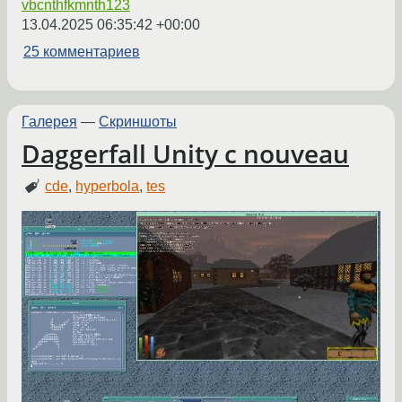
vbcnthfkmnth123
13.04.2025 06:35:42 +00:00
25 комментариев
Галерея
—
Скриншоты
Daggerfall Unity с nouveau
cde
,
hyperbola
,
tes