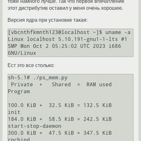
тоже намного лучше. Так что первое впечатление
этот дистрибутив оставил у меня очень хорошее.
Версия ядра при установке такая:
[vbcnthfkmnth123@localhost ~]$ uname -a

Linux localhost 5.10.191-gnu1-1-lts #1 
SMP Mon Oct 2 05:25:02 UTC 2023 i686 
Ест это все столько:
sh-5.1# ./ps_mem.py 

 Private  +   Shared  =  RAM used       
Program

100.0 KiB +  32.5 KiB = 132.5 KiB       
init

184.0 KiB +  58.5 KiB = 242.5 KiB       
start-stop-daemon

300.0 KiB +  47.5 KiB = 347.5 KiB       
rpcbind
