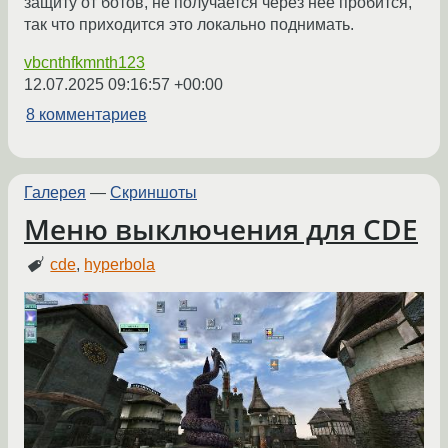
защиту от ботов, не получается через неё пробится,
так что приходится это локально поднимать.
vbcnthfkmnth123
12.07.2025 09:16:57 +00:00
8 комментариев
Галерея
—
Скриншоты
Меню выключения для CDE
cde
,
hyperbola