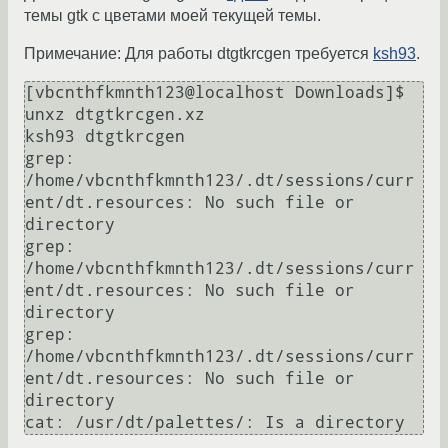
темы gtk с цветами моей текущей темы.
Примечание: Для работы dtgtkrcgen требуется
ksh93
.
[vbcnthfkmnth123@localhost Downloads]$ 
unxz dtgtkrcgen.xz 

ksh93 dtgtkrcgen

grep: 
/home/vbcnthfkmnth123/.dt/sessions/curr
ent/dt.resources: No such file or 
directory

grep: 
/home/vbcnthfkmnth123/.dt/sessions/curr
ent/dt.resources: No such file or 
directory

grep: 
/home/vbcnthfkmnth123/.dt/sessions/curr
ent/dt.resources: No such file or 
directory
