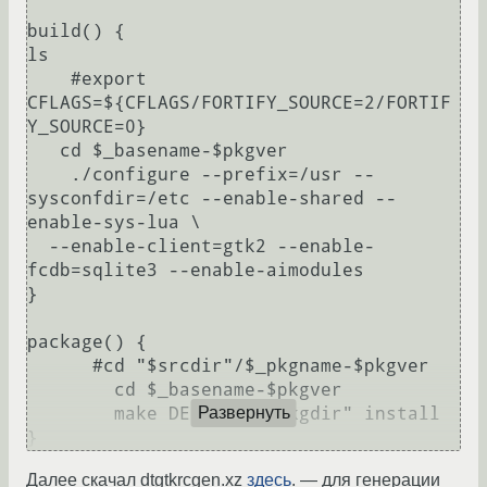
build() {

ls

    #export 
CFLAGS=${CFLAGS/FORTIFY_SOURCE=2/FORTIF
Y_SOURCE=0}

   cd $_basename-$pkgver

    ./configure --prefix=/usr --
sysconfdir=/etc --enable-shared --
enable-sys-lua \

  --enable-client=gtk2 --enable-
fcdb=sqlite3 --enable-aimodules

}

package() {

      #cd "$srcdir"/$_pkgname-$pkgver

        cd $_basename-$pkgver

        make DESTDIR="$pkgdir" install

Развернуть
Далее скачал dtgtkrcgen.xz
здесь
. — для генерации