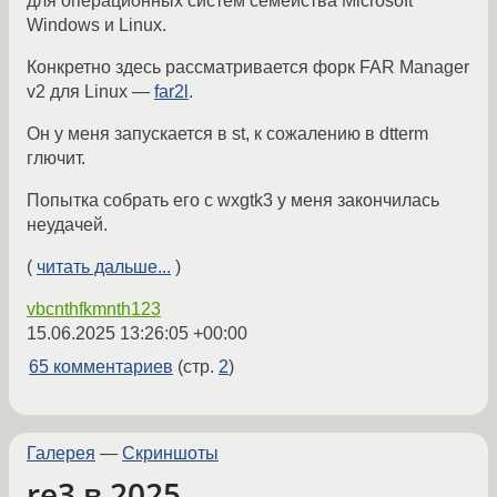
для операционных систем семейства Microsoft
Windows и Linux.
Конкретно здесь рассматривается форк FAR Manager
v2 для Linux —
far2l
.
Он у меня запускается в st, к сожалению в dtterm
глючит.
Попытка собрать его с wxgtk3 у меня закончилась
неудачей.
(
читать дальше...
)
vbcnthfkmnth123
15.06.2025 13:26:05 +00:00
65 комментариев
(стр.
2
)
Галерея
—
Скриншоты
re3 в 2025