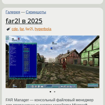
Галерея
—
Скриншоты
far2l в 2025
cde
,
far
,
far2l
,
hyperbola
FAR Manager — консольный файловый менеджер