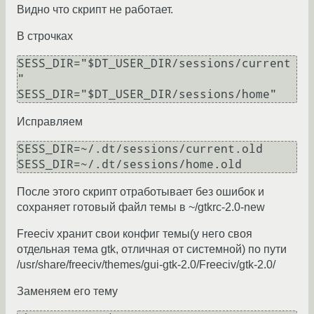
Видно что скрипт не работает.
В строчках
SESS_DIR="$DT_USER_DIR/sessions/current
"

Исправляем
SESS_DIR=~/.dt/sessions/current.old

После этого скрипт отработывает без ошибок и
сохраняет готовый файл темы в ~/gtkrc-2.0-new
Freeciv хранит свои конфиг темы(у него своя
отдельная тема gtk, отличная от системной) по пути
/usr/share/freeciv/themes/gui-gtk-2.0/Freeciv/gtk-2.0/
Заменяем его тему