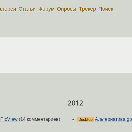
алерея
Статьи
Форум
Опросы
Трекер
Поиск
2012
gPicView
(14 комментариев)
Альтернатива gp
Desktop