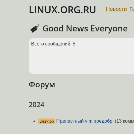
LINUX.ORG.RU
Новости
Г
Good News Everyone
Всего сообщений: 5
Форум
2024
Прелестный vim предобр:
(13 комм
Desktop