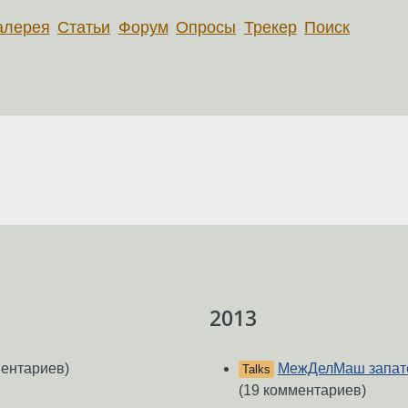
алерея
Статьи
Форум
Опросы
Трекер
Поиск
2013
ентариев)
МежДелМаш запате
Talks
(19 комментариев)