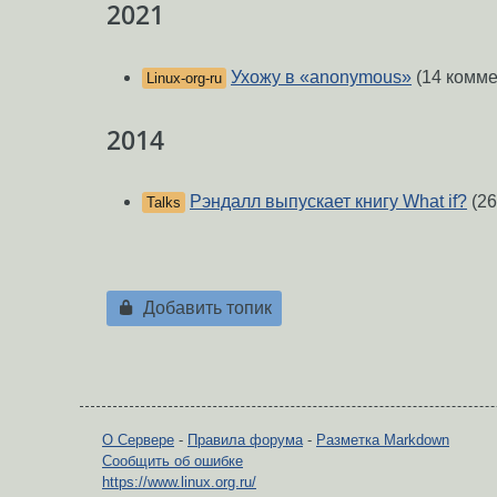
2021
Ухожу в «anonymous»
(14 комме
Linux-org-ru
2014
Рэндалл выпускает книгу What if?
(26
Talks
Добавить топик
О Сервере
-
Правила форума
-
Разметка Markdown
Сообщить об ошибке
https://www.linux.org.ru/