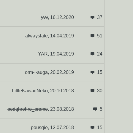
yvv
,
16.12.2020
37
alwayslate,
14.04.2019
51
YAR,
19.04.2019
24
orm-i-auga,
20.02.2019
15
LittleKawaiiNeko,
20.10.2018
30
bodqhrohro_promo
,
23.08.2018
5
pousqie,
12.07.2018
15