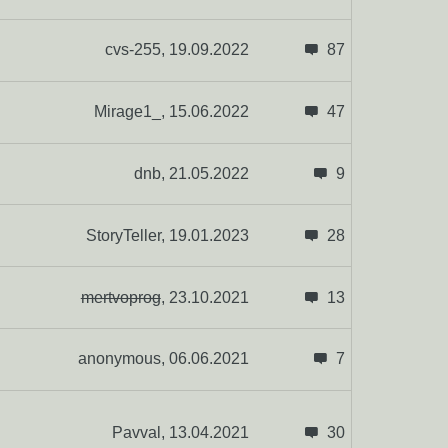
cvs-255,
19.09.2022
87
Mirage1_,
15.06.2022
47
dnb,
21.05.2022
9
StoryTeller,
19.01.2023
28
mertvoprog
,
23.10.2021
13
anonymous,
06.06.2021
7
Pavval,
13.04.2021
30