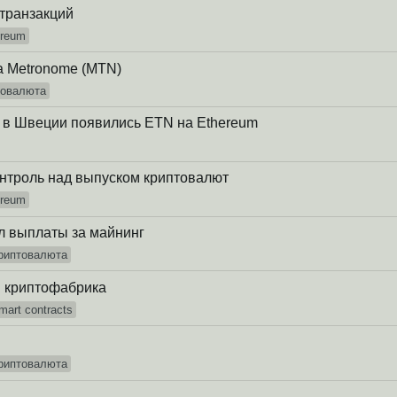
 транзакций
ereum
а Metronome (MTN)
товалюта
 в Швеции появились ETN на Ethereum
онтроль над выпуском криптовалют
ereum
л выплаты за майнинг
риптовалюта
я криптофабрика
mart contracts
риптовалюта