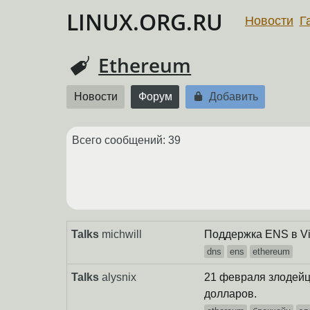
LINUX.ORG.RU
Новости
Г
Ethereum
Новости
Форум
Добавить
Всего сообщений: 39
Talks
michwill
Поддержка ENS в Vi
dns
ens
ethereum
Talks
alysnix
21 февраля злодейц
долларов.