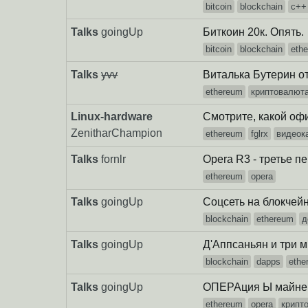
bitcoin
blockchain
c++
Talks
goingUp
Биткоин 20к. Опять.
bitcoin
blockchain
eth
Talks
yvv
Виталька Бутерин о
ethereum
криптовалют
Linux-hardware
Смотрите, какой оф
ZenitharChampion
ethereum
fglrx
видеок
Talks
fornlr
Opera R3 - третье 
ethereum
opera
Talks
goingUp
Соцсеть на блокчей
blockchain
ethereum
д
Talks
goingUp
Д'Аппсаньян и три 
blockchain
dapps
ethe
Talks
goingUp
ОПЕРАция Ы майне
ethereum
opera
крипт