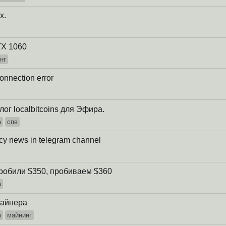
x.
TX 1060
нг
onnection error
ог localbitcoins для Эфира.
а
спв
cy news in telegram channel
пробили $350, пробиваем $360
а
Майнера
а
майнинг