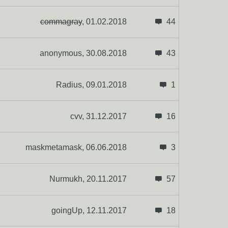
commagray
,
01.02.2018
44
anonymous,
30.08.2018
43
Radius,
09.01.2018
1
cvv,
31.12.2017
16
maskmetamask,
06.06.2018
3
Nurmukh,
20.11.2017
57
goingUp,
12.11.2017
18