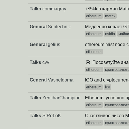
Talks
commagray
+$5kk в карман Matri
ethereum
matrix
General
Suntechnic
Медленно копает G
ethereum
nvidia
майни
General
gelius
ethereum mist node c
ethereum
Talks
cvv
Посоветуйте анал
ethereum
криптовалют
General
Vasnetdoma
ICO and cryptocurren
ethereum
ico
Talks
ZenitharChampion
Etherium: успешно 
ethereum
криптовалют
Talks
StReLoK
Счастливое число 
ethereum
криптовалют