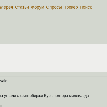
алерея
Статьи
Форум
Опросы
Трекер
Поиск
valdi
ы угнали с криптобиржи Bybit полтора миллиарда