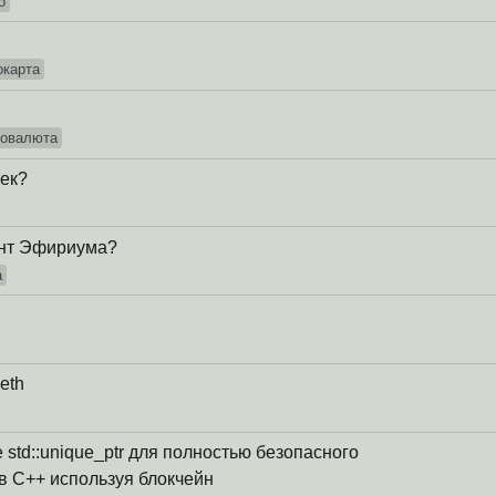
о
окарта
товалюта
ек?
ент Эфириума?
а
eth
std::unique_ptr для полностью безопасного
в С++ используя блокчейн