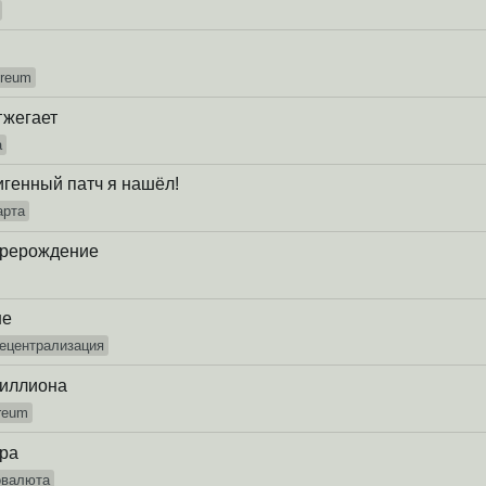
ereum
тжегает
а
игенный патч я нашёл!
арта
перерождение
не
ецентрализация
миллиона
reum
ра
овалюта