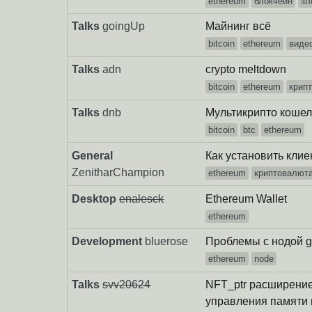
ethereum
блокчейн
зл
Talks
goingUp
Майнинг всё
bitcoin
ethereum
виде
Talks
adn
crypto meltdown
bitcoin
ethereum
крип
Talks
dnb
Мультикрипто кошел
bitcoin
btc
ethereum
General
Как установить кли
ZenitharChampion
ethereum
криптовалют
Desktop
enalesck
Ethereum Wallet
ethereum
Development
bluerose
Проблемы с нодой g
ethereum
node
Talks
svv20624
NFT_ptr расширение 
управления памяти 