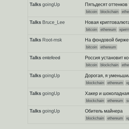
Talks
goingUp
Пятьдесят оттенков
bitcoin
blockchain
eth
Talks
Bruce_Lee
Новая криптовалют
bitcoin
ethereum
крип
Talks
Root-msk
На фондовой бирже
bitcoin
ethereum
Talks
entefeed
Россия установит к
bitcoin
blockchain
eth
Talks
goingUp
Дорогая, я уменьши
blockchain
ethereum
к
Talks
goingUp
Хакер и шоколадна
blockchain
ethereum
s
Talks
goingUp
Обитель майнера
blockchain
ethereum
к