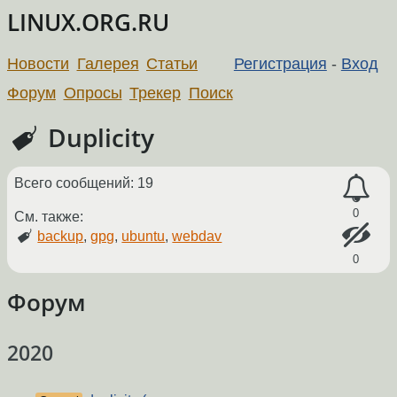
LINUX.ORG.RU
Новости
Галерея
Статьи
Регистрация
-
Вход
Форум
Опросы
Трекер
Поиск
Duplicity
Всего сообщений: 19
0
См. также:
backup
,
gpg
,
ubuntu
,
webdav
0
Форум
2020