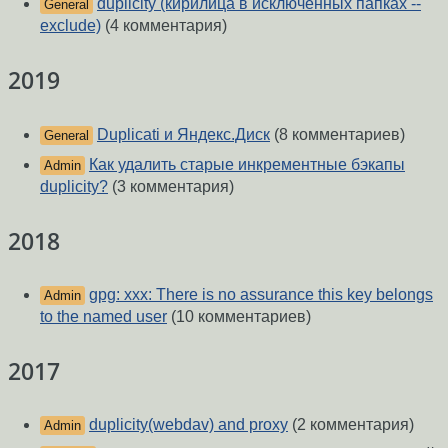
duplicity (кирилица в исключенных папках --
General
exclude)
(4 комментария)
2019
Duplicati и Яндекс.Диск
(8 комментариев)
General
Как удалить старые инкрементные бэкапы
Admin
duplicity?
(3 комментария)
2018
gpg: xxx: There is no assurance this key belongs
Admin
to the named user
(10 комментариев)
2017
duplicity(webdav) and proxy
(2 комментария)
Admin