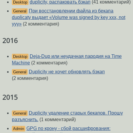
duplicity, распаковать бэкап
(41 комментарий)
Desktop
При восстановлении файла из бекапа
General
duplicaty выдает «Volume was signed by key xxx, not
yyy»
(2 комментария)
2016
Deja-Dup или неудачная пародия на Time
Desktop
Machine
(2 комментария)
Duplicity не хочет обновлять бэкап
General
(2 комментария)
2015
Duplicity удаление старых бекапов. Прошу
General
разъяснить.
(1 комментарий)
GPG по крону - сбой расшифрования:
Admin