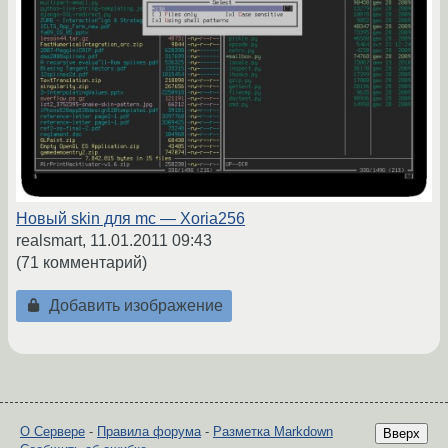
Новый skin для mc — Xoria256
realsmart,
11.01.2011 09:43
(71 комментарий)
Добавить изображение
О Сервере
-
Правила форума
-
Разметка Markdown
Вверх