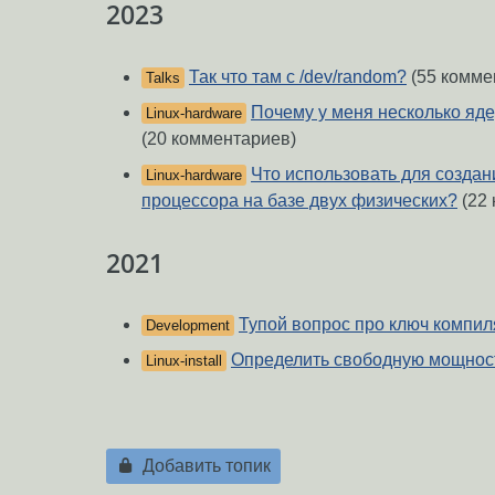
2023
Так что там с /dev/random?
(55 комме
Talks
Почему у меня несколько яде
Linux-hardware
(20 комментариев)
Что использовать для создан
Linux-hardware
процессора на базе двух физических?
(22 
2021
Тупой вопрос про ключ компи
Development
Определить свободную мощнос
Linux-install
Добавить топик