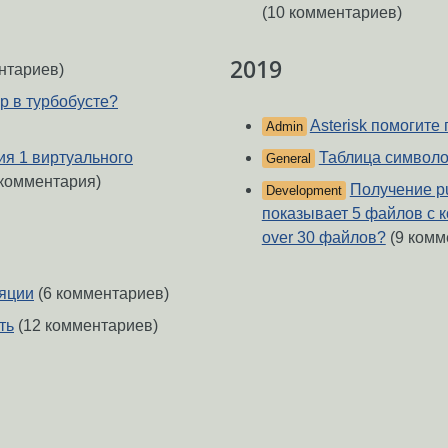
(10 комментариев)
2019
нтариев)
р в турбобусте?
Asterisk помогите
Admin
ия 1 виртуального
Таблица символ
General
комментария)
Получение pu
Development
показывает 5 файлов с 
over 30 файлов?
(9 комм
ляции
(6 комментариев)
ть
(12 комментариев)