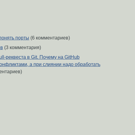
 понять порты
(6 комментариев)
ов
(3 комментария)
ll-реквеста в Git. Почему на GitHub
конфликтами, а при слиянии надо обработать
ентариев)