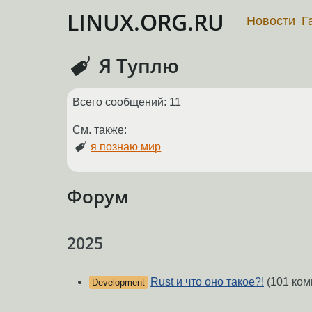
LINUX.ORG.RU
Новости
Г
Я Туплю
Всего сообщений: 11
См. также:
я познаю мир
Форум
2025
Rust и что оно такое?!
(101 ком
Development