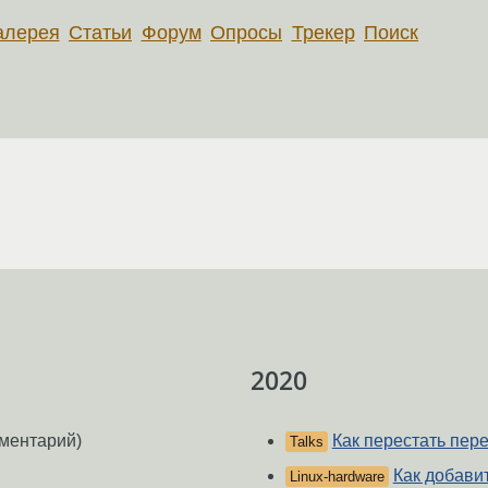
алерея
Статьи
Форум
Опросы
Трекер
Поиск
2020
ментарий)
Как перестать пер
Talks
Как добави
Linux-hardware