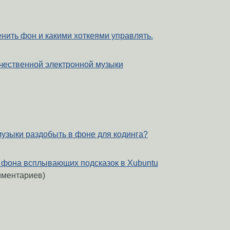
менить фон и какими хоткеями управлять.
чественной электронной музыки
музыки раздобыть в фоне для кодинга?
т фона всплывающих подсказок в Xubuntu
мментариев)