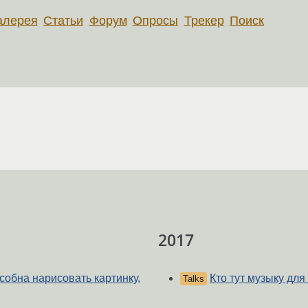
алерея
Статьи
Форум
Опросы
Трекер
Поиск
2017
собна нарисовать картинку,
Кто тут музыку для
Talks