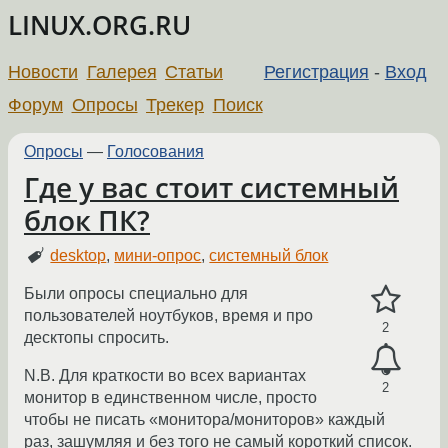
LINUX.ORG.RU
Новости
Галерея
Статьи
Регистрация
-
Вход
Форум
Опросы
Трекер
Поиск
Опросы
—
Голосования
Где у вас стоит системный
блок ПК?
desktop
,
мини-опрос
,
системный блок
Были опросы специально для
пользователей ноутбуков, время и про
2
десктопы спросить.
N.B. Для краткости во всех вариантах
2
монитор в единственном числе, просто
чтобы не писать «монитора/мониторов» каждый
раз, зашумляя и без того не самый короткий список.