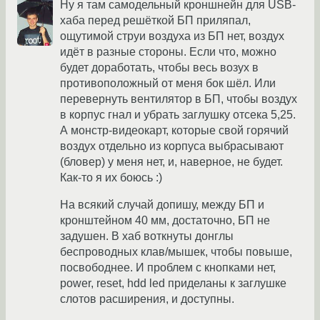
Ну я там самодельный кроншнейн для USB-
хаба перед решёткой БП приляпал,
ощутимой струи воздуха из БП нет, воздух
идёт в разные стороны. Если что, можно
будет доработать, чтобы весь возух в
противоположный от меня бок шёл. Или
перевернуть вентилятор в БП, чтобы воздух
в корпус гнал и убрать заглушку отсека 5,25.
А монстр-видеокарт, которые свой горячий
воздух отдельно из корпуса выбрасывают
(бловер) у меня нет, и, наверное, не будет.
Как-то я их боюсь :)
На всякий случай допишу, между БП и
кронштейном 40 мм, достаточно, БП не
задушен. В хаб воткнуты донглы
беспроводных клав/мышек, чтобы повыше,
посвободнее. И проблем с кнопками нет,
power, reset, hdd led приделаны к заглушке
слотов расширения, и доступны.