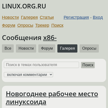
LINUX.ORG.RU
Новости
Галерея
Статьи
Регистрация
-
Вход
Форум
Опросы
Трекер
Поиск
Сообщения
x86-
Все
Новости
Форум
Галерея
Опросы
Поиск
Новогоднее рабочее место
линуксоида