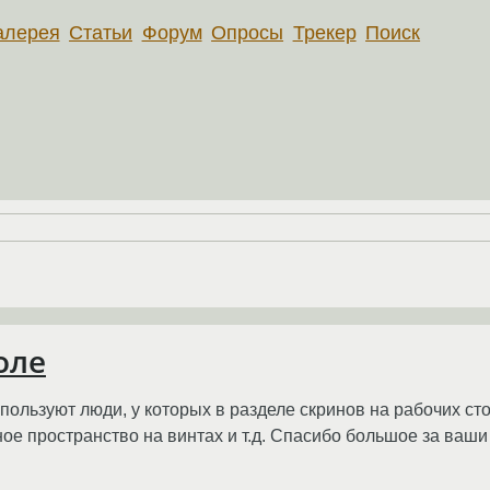
алерея
Статьи
Форум
Опросы
Трекер
Поиск
оле
спользуют люди, у которых в разделе скринов на рабочих с
ое пространство на винтах и т.д. Спасибо большое за ваши