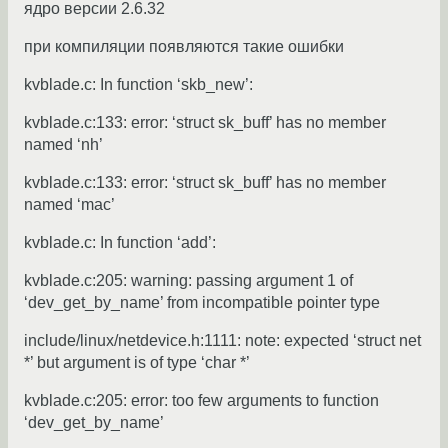
ядро версии 2.6.32
при компиляции появляются такие ошибки
kvblade.c: In function ‘skb_new’:
kvblade.c:133: error: ‘struct sk_buff’ has no member
named ‘nh’
kvblade.c:133: error: ‘struct sk_buff’ has no member
named ‘mac’
kvblade.c: In function ‘add’:
kvblade.c:205: warning: passing argument 1 of
‘dev_get_by_name’ from incompatible pointer type
include/linux/netdevice.h:1111: note: expected ‘struct net
*’ but argument is of type ‘char *’
kvblade.c:205: error: too few arguments to function
‘dev_get_by_name’