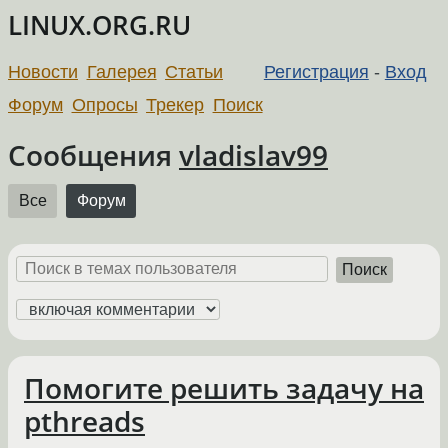
LINUX.ORG.RU
Новости
Галерея
Статьи
Регистрация
-
Вход
Форум
Опросы
Трекер
Поиск
Сообщения
vladislav99
Все
Форум
Поиск
Помогите решить задачу на
pthreads