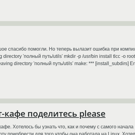
шое спасибо помогли. Но теперь вылазит ошибка при компиляци
directory 'полный путь/utils' mkdir -p /usr/bin install tlcc -o root 
Leaving directory 'полный путь/utils' make: *** [install_subdirs] Er
-кафе поделитесь please
кафе. Хотелось бы узнать что, как и почему с самого начал
ту приобрести для того чтобы она работала на Linux. Хотел