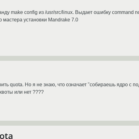
у make config из /usr/src/linux. Выдает ошибку command no
ю мастера установки Mandrake 7.0
ть quota. Но я не знаю, что означает "собираешь ядро с п
 квоты или нет ????
ota