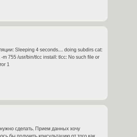
и: Sleeping 4 seconds.... doing subdirs cat:
-m 755 /usr/bin/tlcc install: tlcc: No such file or
ror 1
а нужно сделать. Прием данных хочу
ось бы получить консультацию от того как