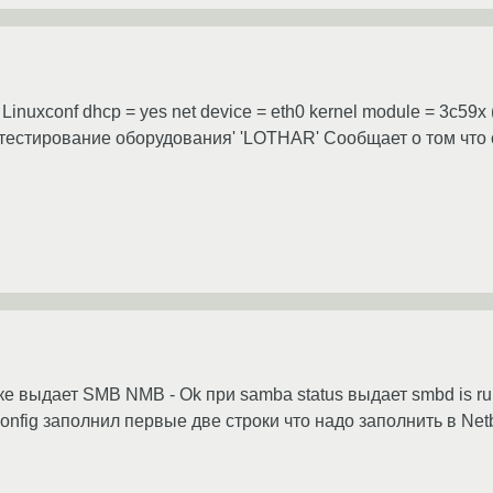
inuxconf dhcp = yes net device = eth0 kernel module = 3c59
 'тестирование оборудования' 'LOTHAR' Сообщает о том что се
ке выдает SMB NMB - Ok при samba status выдает smbd is ru
config заполнил первые две строки что надо заполнить в Netb