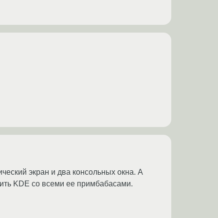
ческий экран и два консольных окна. А
стить KDE со всеми ее примбабасами.