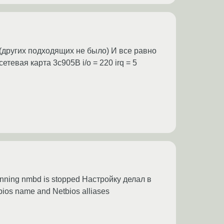
x (других подходящих не было) И все равно
тевая карта 3c905B i/o = 220 irq = 5
nning nmbd is stopped Настройку делал в
ios name and Netbios alliases