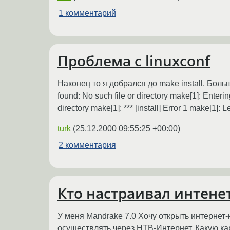
1 комментарий
Проблема с linuxconf
Наконец то я добрался до make install. Боль
found: No such file or directory make[1]: Entering 
directory make[1]: *** [install] Error 1 make[1]: 
turk
(
25.12.2000 09:55:25 +00:00
)
2 комментария
Кто настраивал интенет
У меня Mandrake 7.0 Хочу открыть интернет-
осуществлять через НТВ-Интернет. Какую кар