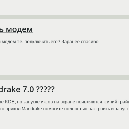
ть модем
л модем т.е. подключить его? Заранее спасибо.
rake 7.0 ?????
 KDE, но запуске иксов на экране появляются: синий грайи
 это прикол Mandrake помогите полностью настроить и запу