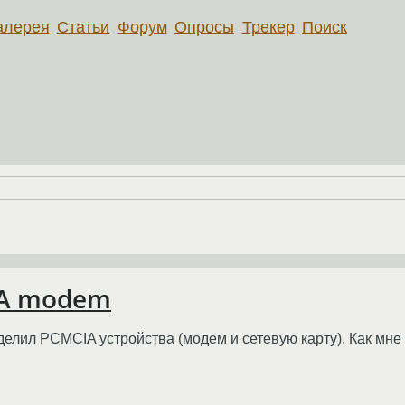
алерея
Статьи
Форум
Опросы
Трекер
Поиск
IA modem
еделил PCMCIA устройства (модем и сетевую карту). Как мн