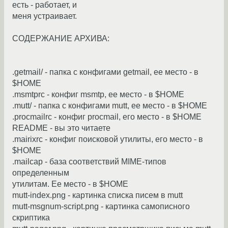
есть - работает, и
меня устраивает.
СОДЕРЖАНИЕ АРХИВА:
.getmail/ - папка с конфигами getmail, ее место - в
$HOME
.msmtprc - конфиг msmtp, ее место - в $HOME
.mutt/ - папка с конфигами mutt, ее место - в $HOME
.procmailrc - конфиг procmail, его место - в $HOME
README - вы это читаете
.mairixrc - конфиг поисковой утилиты, его место - в
$HOME
.mailcap - база соответствий MIME-типов
определенным
утилитам. Ее место - в $HOME
mutt-index.png - картинка списка писем в mutt
mutt-msgnum-script.png - картинка самописного
скриптика