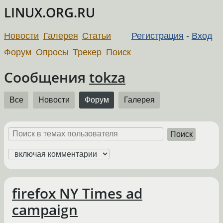
LINUX.ORG.RU
Новости
Галерея
Статьи
Регистрация
-
Вход
Форум
Опросы
Трекер
Поиск
Сообщения
tokza
Все
Новости
Форум
Галерея
Поиск
firefox NY Times ad
campaign