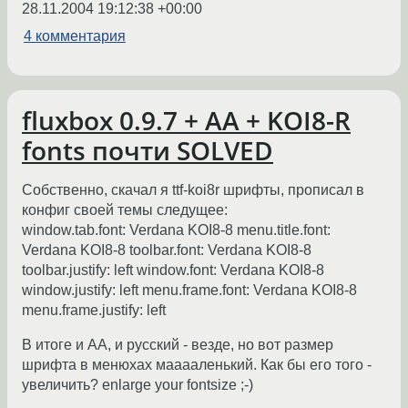
28.11.2004 19:12:38 +00:00
4 комментария
fluxbox 0.9.7 + AA + KOI8-R
fonts почти SOLVED
Собственно, скачал я ttf-koi8r шрифты, прописал в
конфиг своей темы следущее:
window.tab.font: Verdana KOI8-8 menu.title.font:
Verdana KOI8-8 toolbar.font: Verdana KOI8-8
toolbar.justify: left window.font: Verdana KOI8-8
window.justify: left menu.frame.font: Verdana KOI8-8
menu.frame.justify: left
В итоге и АА, и русский - везде, но вот размер
шрифта в менюхах мааааленький. Как бы его того -
увеличить? enlarge your fontsize ;-)