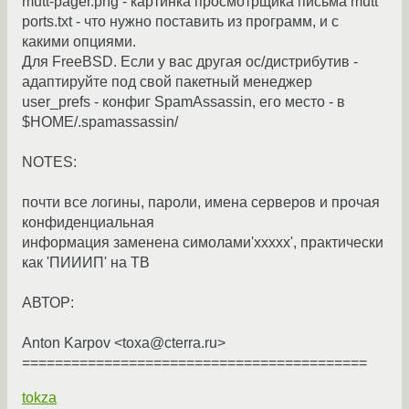
mutt-pager.png - картинка просмотрщика письма mutt
ports.txt - что нужно поставить из программ, и с
какими опциями.
Для FreeBSD. Если у вас другая ос/дистрибутив -
адаптируйте под свой пакетный менеджер
user_prefs - конфиг SpamAssassin, его место - в
$HOME/.spamassassin/
NOTES:
почти все логины, пароли, имена серверов и прочая
конфиденциальная
информация заменена симолами'xxxxx', практически
как 'ПИИИП' на ТВ
АВТОР:
Anton Karpov <toxa@cterra.ru>
==========================================
tokza