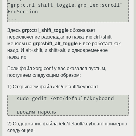
"grp:ctrl_shift_toggle,grp_led:scroll"

EndSection

Здесь
grp:ctrl_shift_toggle
обозначает
переключение раскладки по нажатию ctrl+shift.
меняем на
grp:shift_alt_toggle
и всё работает как
надо. И alt+shift, и shift+alt, и одновременное
нажатие.
Если файл xorg.conf у вас оказался пустым,
поступаем следующим образом:
1) Открываем файл /etc/default/keyboard
   sudo gedit /etc/default/keyboard

2) Содержание файла /etc/default/keyboard примерно
следующее: