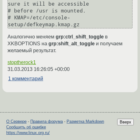
sure it will be accessible

# before /usr is mounted.

# KMAP=/etc/console-
Аналогично меняем
grp:ctrl_shift_toggle
в
XKBOPTIONS на
grp:shift_alt_toggle
и получаем
желаемый результат.
stoptherock1
31.03.2013 16:26:05 +00:00
1 комментарий
О Сервере
-
Правила форума
-
Разметка Markdown
Вверх
Сообщить об ошибке
https://www.linux.org.ru/