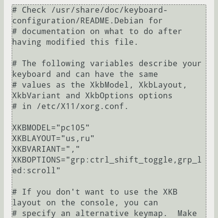
# Check /usr/share/doc/keyboard-
configuration/README.Debian for

# documentation on what to do after 
having modified this file.

# The following variables describe your 
keyboard and can have the same

# values as the XkbModel, XkbLayout, 
XkbVariant and XkbOptions options

# in /etc/X11/xorg.conf.

XKBMODEL="pc105"

XKBLAYOUT="us,ru"

XKBVARIANT=","

XKBOPTIONS="grp:ctrl_shift_toggle,grp_l
ed:scroll"

# If you don't want to use the XKB 
layout on the console, you can

# specify an alternative keymap.  Make 