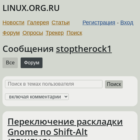
LINUX.ORG.RU
Новости
Галерея
Статьи
Регистрация
-
Вход
Форум
Опросы
Трекер
Поиск
Сообщения
stoptherock1
Все
Форум
Поиск
Переключение раскладки
Gnome по Shift-Alt