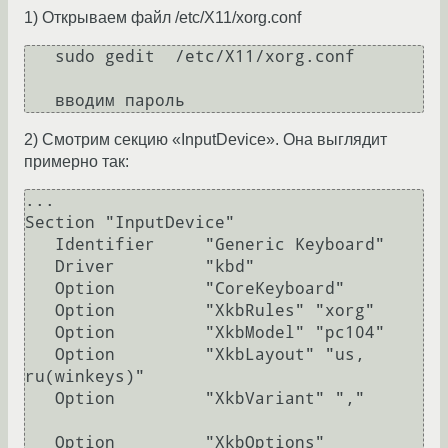
1) Открываем файл /etc/X11/xorg.conf
   sudo gedit  /etc/X11/xorg.conf

   вводим пароль
2) Смотрим секцию «InputDevice». Она выглядит
примерно так:
...

Section "InputDevice"

   Identifier     "Generic Keyboard"

   Driver         "kbd"

   Option         "CoreKeyboard"

   Option         "XkbRules" "xorg"

   Option         "XkbModel" "pc104"

   Option         "XkbLayout" "us, 
ru(winkeys)"

   Option         "XkbVariant" ","				
   Option         "XkbOptions" 