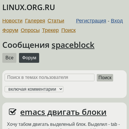
LINUX.ORG.RU
Новости
Галерея
Статьи
Регистрация
-
Вход
Форум
Опросы
Трекер
Поиск
Сообщения
spaceblock
Все
Форум
Поиск
emacs двигать блоки
Хочу табом двигать выделеный блок. Выделил - tab -