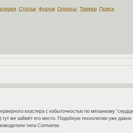
алерея
Статьи
Форум
Опросы
Трекер
Поиск
серверного кластера с избыточностью по механизму "сердцеб
ой) тут же займёт его место. Подобную технологию уже давн
изводители типа Comverse.