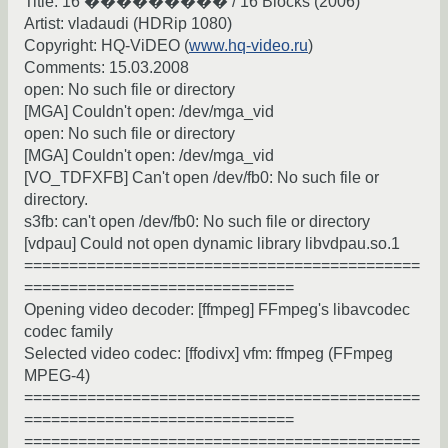
Title: 16 ��������� / 16 Blocks (2006)
Artist: vladaudi (HDRip 1080)
Copyright: HQ-ViDEO (
www.hq-video.ru
)
Comments: 15.03.2008
open: No such file or directory
[MGA] Couldn't open: /dev/mga_vid
open: No such file or directory
[MGA] Couldn't open: /dev/mga_vid
[VO_TDFXFB] Can't open /dev/fb0: No such file or
directory.
s3fb: can't open /dev/fb0: No such file or directory
[vdpau] Could not open dynamic library libvdpau.so.1
============================================
==============================
Opening video decoder: [ffmpeg] FFmpeg's libavcodec
codec family
Selected video codec: [ffodivx] vfm: ffmpeg (FFmpeg
MPEG-4)
============================================
==============================
============================================