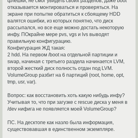
флешки, не смог увидеть своих разделов, даже boot
отказывается монтироваться и проверяться. На
экране при попытке обратиться к сбоящему HDD
валятся ошибки, из которых понятно, что диск
рассыпался, но все еще можно достать некоторую
инфу. ПОкрайне мере pvs, vgs и lvs выводят
правильную конфигурацию.
Конфигурация ЖД такая:
2 hdd. На первом /boot на отдельной партиции и
swap, начиная с третьего раздела начинается LVM,
второй жесткий диск полность отдан под LVM.
VolumeGroup разбит на 6 партиций (root, home, opt,
tmp, usr, var).
Вопрос: как восстановить хоть какую нибудь инфу?
Учитывая то, что при загузке с rescue диска у меня в
/dev нифига не появляется моей VolumeGroup?
ПС. На десктопе как назло была информация,
существовавшая в единственном экземпляре.