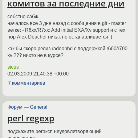
комитов за последние дни
собстно сабж.
началось все 3 дня назад с сообщения в git - master
ветке: - R6xx/R7xx: Add initial EXA/Xv support и с тех
пор Alex Deucher никак не останавливается :)
как бы скоро релиз radeonhd с поддержкой r600/r700
xv ??? нихто не в курсе?
sicus
02.03.2009 21:40:38 +00:00
7 комментариев
Форум
—
General
perl regexp
подскажите регэксп неудовлетворяющий