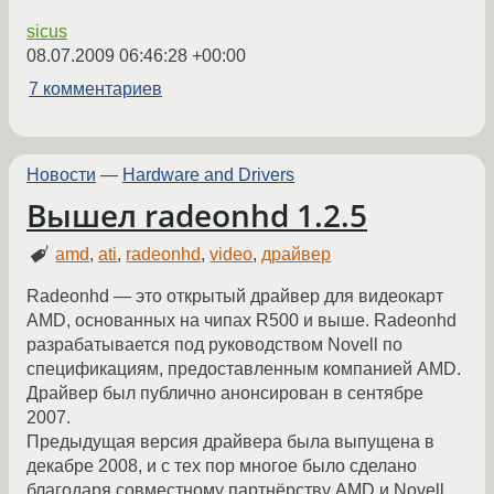
sicus
08.07.2009 06:46:28 +00:00
7 комментариев
Новости
—
Hardware and Drivers
Вышел radeonhd 1.2.5
amd
,
ati
,
radeonhd
,
video
,
драйвер
Radeonhd — это открытый драйвер для видеокарт
AMD, основанных на чипах R500 и выше. Radeonhd
разрабатывается под руководством Novell по
спецификациям, предоставленным компанией AMD.
Драйвер был публично анонсирован в сентябре
2007.
Предыдущая версия драйвера была выпущена в
декабре 2008, и с тех пор многое было сделано
благодаря совместному партнёрству AMD и Novell.