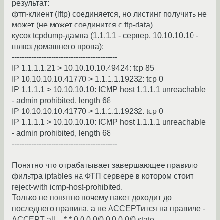
результат:
фтп-клиент (lftp) соединяется, но листинг получить не
может (не может соединится с ftp-data).
кусок tcpdump-дампа (1.1.1.1 - сервер, 10.10.10.10 -
шлюз домашнего прова):
-------------------------------------------
IP 1.1.1.1.21 > 10.10.10.10.49424: tcp 85
IP 10.10.10.10.41770 > 1.1.1.1.19232: tcp 0
IP 1.1.1.1 > 10.10.10.10: ICMP host 1.1.1.1 unreachable
- admin prohibited, length 68
IP 10.10.10.10.41770 > 1.1.1.1.19232: tcp 0
IP 1.1.1.1 > 10.10.10.10: ICMP host 1.1.1.1 unreachable
- admin prohibited, length 68
-------------------------------------------
Понятно что отрабатывает завершающее правило
фильтра iptables на ФТП сервере в котором стоит
reject-with icmp-host-prohibited.
Только не понятно почему пакет доходит до
последнего правила, а не ACCEPTится на правиле -
ACCEPT all -- * * 0.0.0.0/0 0.0.0.0/0 state