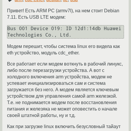
Привет! Есть ARM PC (armv7l), на нем стоит Debian
7.11. Есть USB LTE модем:
Bus 001 Device 019: ID 12d1:14db Huawei 
Technologies Co., Ltd.
Модем перешит, чтобы система linux его видела как
eth устройство, модуль cdc_ether.
Все работает если модем воткнуть в рабочий линукс,
либо после перезагрузки устройства. А вот с
холодного включения arm устройства, модем не
успевает инициализироваться сам и система
загружается без него. А модем является ключевым
устройством для управления самой arm железкой.
Т.е. не поднимается модем после восстановления
питания и железяка не может оповестить о начале
своей штатной работы, ну и т.д.
Как при загрузке linux включить безусловный тайаут