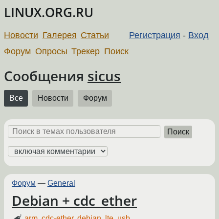
LINUX.ORG.RU
Новости
Галерея
Статьи
Регистрация
-
Вход
Форум
Опросы
Трекер
Поиск
Сообщения
sicus
Все
Новости
Форум
Поиск
Форум
—
General
Debian + cdc_ether
arm
,
cdc-ether
,
debian
,
lte
,
usb