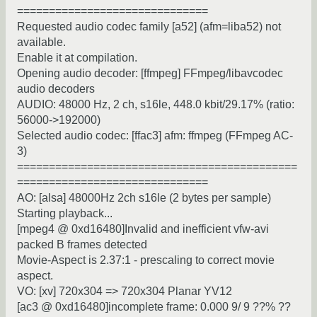
==============================
Requested audio codec family [a52] (afm=liba52) not
available.
Enable it at compilation.
Opening audio decoder: [ffmpeg] FFmpeg/libavcodec
audio decoders
AUDIO: 48000 Hz, 2 ch, s16le, 448.0 kbit/29.17% (ratio:
56000->192000)
Selected audio codec: [ffac3] afm: ffmpeg (FFmpeg AC-
3)
============================================
==============================
AO: [alsa] 48000Hz 2ch s16le (2 bytes per sample)
Starting playback...
[mpeg4 @ 0xd16480]Invalid and inefficient vfw-avi
packed B frames detected
Movie-Aspect is 2.37:1 - prescaling to correct movie
aspect.
VO: [xv] 720x304 => 720x304 Planar YV12
[ac3 @ 0xd16480]incomplete frame: 0.000 9/ 9 ??% ??