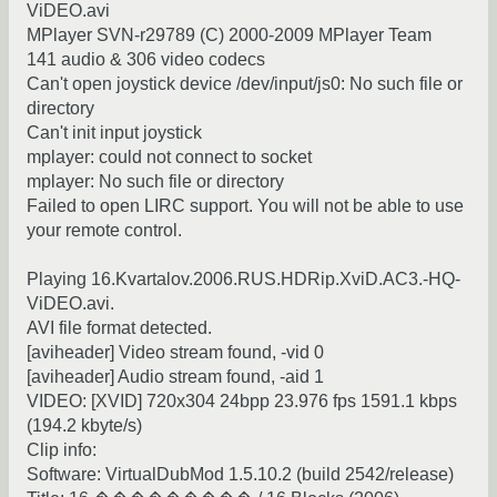
ViDEO.avi
MPlayer SVN-r29789 (C) 2000-2009 MPlayer Team
141 audio & 306 video codecs
Can't open joystick device /dev/input/js0: No such file or
directory
Can't init input joystick
mplayer: could not connect to socket
mplayer: No such file or directory
Failed to open LIRC support. You will not be able to use
your remote control.
Playing 16.Kvartalov.2006.RUS.HDRip.XviD.AC3.-HQ-
ViDEO.avi.
AVI file format detected.
[aviheader] Video stream found, -vid 0
[aviheader] Audio stream found, -aid 1
VIDEO: [XVID] 720x304 24bpp 23.976 fps 1591.1 kbps
(194.2 kbyte/s)
Clip info:
Software: VirtualDubMod 1.5.10.2 (build 2542/release)