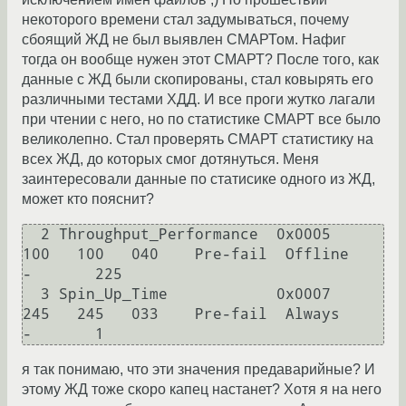
некоторого времени стал задумываться, почему
сбоящий ЖД не был выявлен СМАРТом. Нафиг
тогда он вообще нужен этот СМАРТ? После того, как
данные с ЖД были скопированы, стал ковырять его
различными тестами ХДД. И все проги жутко лагали
при чтении с него, но по статистике СМАРТ все было
великолепно. Стал проверять СМАРТ статистику на
всех ЖД, до которых смог дотянуться. Меня
заинтересовали данные по статисике одного из ЖД,
может кто пояснит?
  2 Throughput_Performance  0x0005   
100   100   040    Pre-fail  Offline      
-       225

  3 Spin_Up_Time            0x0007   
245   245   033    Pre-fail  Always       
-       1
я так понимаю, что эти значения предаварийные? И
этому ЖД тоже скоро капец настанет? Хотя я на него