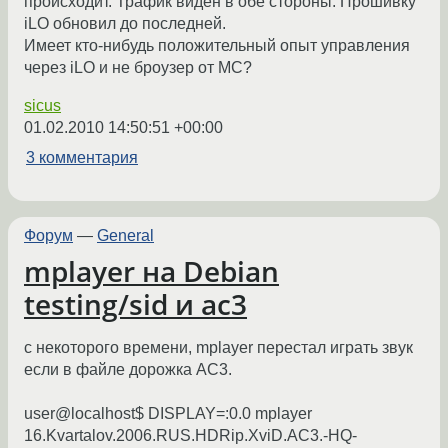
происходит. Трафик виден в обе стороны. Прошивку
iLO обновил до последней.
Имеет кто-нибудь положительный опыт управления
через iLO и не броузер от МС?
sicus
01.02.2010 14:50:51 +00:00
3 комментария
Форум
—
General
mplayer на Debian
testing/sid и ac3
с некоторого времени, mplayer перестал играть звук
если в файле дорожка АС3.
user@localhost$ DISPLAY=:0.0 mplayer
16.Kvartalov.2006.RUS.HDRip.XviD.AC3.-HQ-