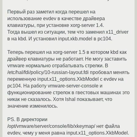
Первый раз заметил когда перешел на
использование evdev в качестве драйвера
клавиатуры, при установке xorg-server 1.4.
Тогда вышел из ситуации, тем что заменил x11_driver
в на kbd. И установил input.xkb.model в pc104.
Теперь перешел на xorg-server 1.5 в котором kbd как
драйвер клавиатуры не работает. Не могу заставить
vmware нормально отрабатывать стрелки. В
/etc/hal/fdi/policy/10-russian-layout.fdi пробовал менять
переменную input.x11_options.XkbModel с evdev на
pc104. На работу vmware-server-console и
функционирование стрелок в гвестовых машинах это
никак не сказалось. Хотя lshal показывает, что
значение изменилось.
PS. В директории
/opt/vmware/server/console/lib/xkeymap/ нет файла
evdev, чему у меня равна input.x11_options.XkbModel.