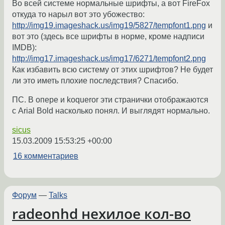
Во всей системе нормальные шрифты, а вот FireFox
откуда то нарыл вот это убожество:
http://img19.imageshack.us/img19/5827/tempfont1.png
и
вот это (здесь все шрифты в норме, кроме надписи
IMDB):
http://img17.imageshack.us/img17/6271/tempfont2.png
Как избавить всю систему от этих шрифтов? Не будет
ли это иметь плохие последствия? Спасибо.
ПС. В опере и koqueror эти странички отображаются
с Arial Bold насколько понял. И выглядят нормально.
sicus
15.03.2009 15:53:25 +00:00
16 комментариев
Форум
—
Talks
radeonhd нехилое кол-во