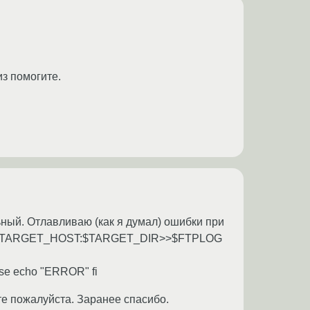
из помогите.
ьный. Отлавливаю (как я думал) ошибки при
USER@$TARGET_HOST:$TARGET_DIR>>$FTPLOG
else echo "ERROR" fi
ите пожалуйста. Заранее спасибо.