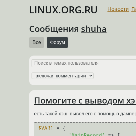
LINUX.ORG.RU
Новости
Г
Сообщения
shuha
Все
Форум
Помогите с выводом хэ
есть такой хэш, вывел его с помощью дампер
$VAR1
 = {

'MainRecord'
 => [
