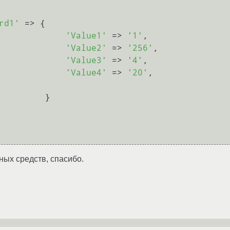
rd1'
 => {

'Value1'
 => 
'1'
,

'Value2'
 => 
'256'
,

'Value3'
 => 
'4'
,

'Value4'
 => 
'20'
,

        }

ых средств, спасибо.