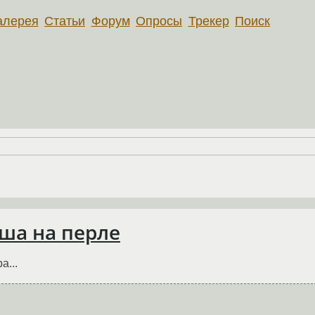
алерея
Статьи
Форум
Опросы
Трекер
Поиск
ша на перле
а...