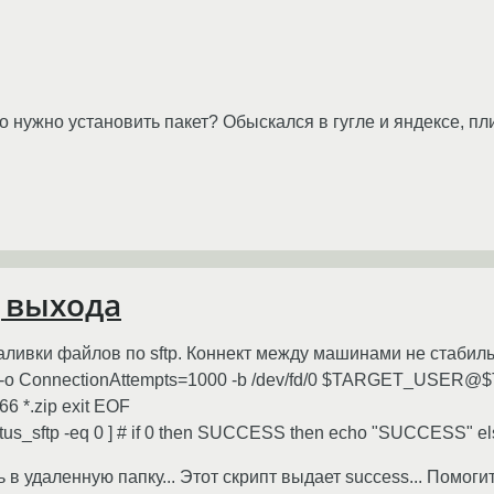
о нужно установить пакет? Обыскался в гугле и яндексе, пл
д выхода
заливки файлов по sftp. Коннект между машинами не стабил
ftp -o ConnectionAttempts=1000 -b /dev/fd/0 $TARGET_
6 *.zip exit EOF
status_sftp -eq 0 ] # if 0 then SUCCESS then echo "SUCCESS" 
 в удаленную папку... Этот скрипт выдает success... Помог