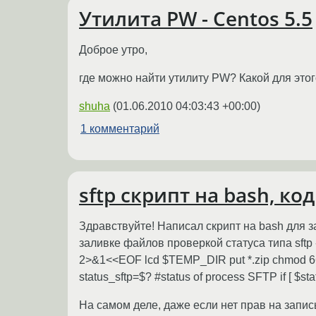
Утилита PW - Centos 5.5
Доброе утро,
где можно найти утилиту PW? Какой для этог
shuha
(
01.06.2010 04:03:43 +00:00
)
1 комментарий
sftp скрипт на bash, ко
Здравствуйте! Написал скрипт на bash для 
заливке файлов проверкой статуса типа s
2>&1<<EOF lcd $TEMP_DIR put *.zip chmod 66
status_sftp=$? #status of process SFTP if [ $
На самом деле, даже если нет прав на запись