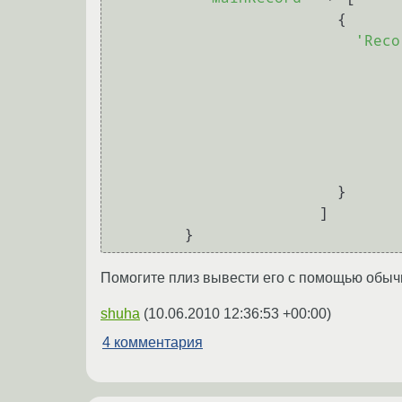
                         {

'Reco
                                 
                         }

                       ]

Помогите плиз вывести его с помощью обычн
shuha
(
10.06.2010 12:36:53 +00:00
)
4 комментария