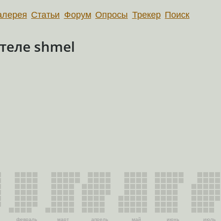
алерея
Статьи
Форум
Опросы
Трекер
Поиск
теле shmel
февраль
март
апрель
май
июнь
июль