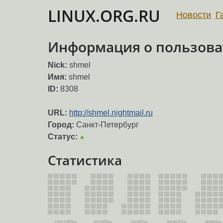
LINUX.ORG.RU
Новости
Г
Информация о пользова
Nick:
shmel
Имя:
shmel
ID:
8308
URL:
http://shmel.nightmail.ru
Город:
Санкт-Петербург
Статус:
★
Статистика
сентябрь
октябрь
ноябрь
декабрь
январь