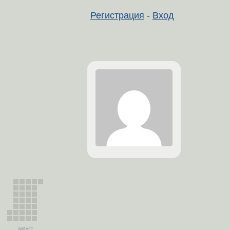
Регистрация
-
Вход
август