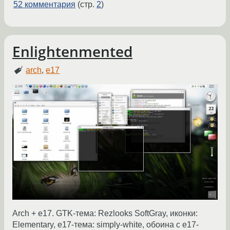
52 комментария
(стр.
2
)
Enlightenmented
arch
,
e17
Arch + e17. GTK-тема: Rezlooks SoftGray, иконки:
Elementary, e17-тема: simply-white, обоина с e17-