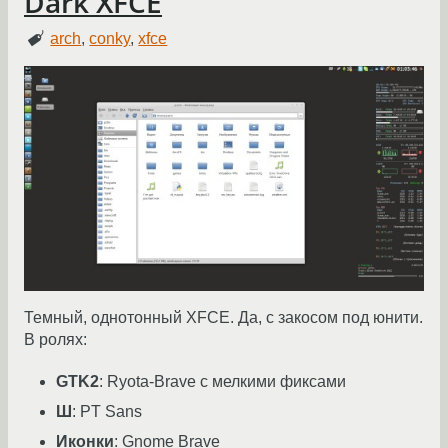
Dark XFCE
arch
,
conky
,
xfce
Темный, однотонный XFCE. Да, с закосом под юнити.
В ролях:
GTK2
: Ryota-Brave с мелкими фиксами
Ш
: PT Sans
Иконки
: Gnome Brave