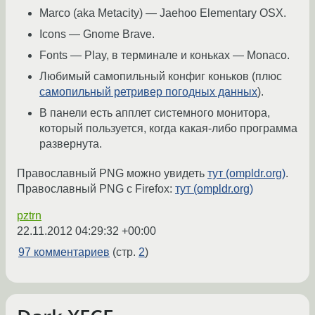
Marco (aka Metacity) — Jaehoo Elementary OSX.
Icons — Gnome Brave.
Fonts — Play, в терминале и коньках — Monaco.
Любимый самопильный конфиг коньков (плюс
самопильный ретривер погодных данных
).
В панели есть апплет системного монитора,
который пользуется, когда какая-либо программа
развернута.
Православный PNG можно увидеть
тут (ompldr.org)
.
Православный PNG с Firefox:
тут (ompldr.org)
pztrn
22.11.2012 04:29:32 +00:00
97 комментариев
(стр.
2
)