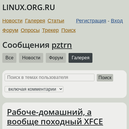
LINUX.ORG.RU
Новости
Галерея
Статьи
Регистрация
-
Вход
Форум
Опросы
Трекер
Поиск
Сообщения
pztrn
Все
Новости
Форум
Галерея
Поиск
Рабоче-домашний, а
вообще походный XFCE