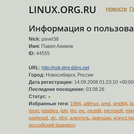
LINUX.ORG.RU
Новости
Г
Информация о пользоват
Nick:
pavel38
Имя:
Павел Акимов
ID:
44555
URL:
http://nsk-dmr.ddns.net
Город:
Новосибирск, Росcия
Дата регистрации:
14.09.2008 01:23:10 +00:00
Последнее посещение:
03.08.26
Статус:
★
Избранные теги:
1984
,
altlinux
,
amd
,
amd64
,
b
ipset
,
iptables
,
iptv
,
lilo
,
mc
,
mcedit
,
microsoft
,
mikr
uselessd
,
vlc
,
xfce
,
алкоголь
,
девушки
,
искусств
российский фаервол