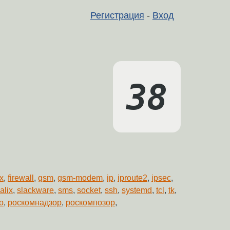
Регистрация
-
Вход
ox
,
firewall
,
gsm
,
gsm-modem
,
ip
,
iproute2
,
ipsec
,
alix
,
slackware
,
sms
,
socket
,
ssh
,
systemd
,
tcl
,
tk
,
о
,
роскомнадзор
,
роскомпозор
,