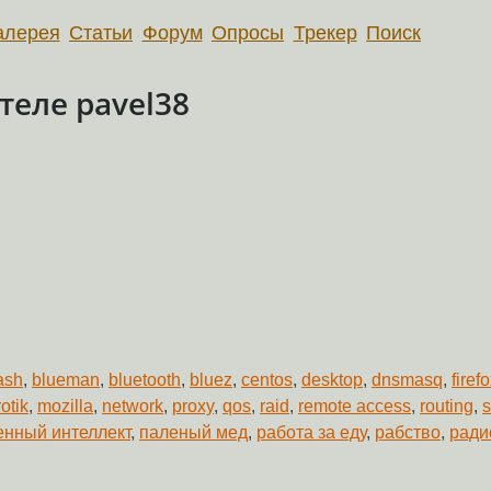
алерея
Статьи
Форум
Опросы
Трекер
Поиск
еле pavel38
ash
,
blueman
,
bluetooth
,
bluez
,
centos
,
desktop
,
dnsmasq
,
firef
otik
,
mozilla
,
network
,
proxy
,
qos
,
raid
,
remote access
,
routing
,
s
енный интеллект
,
паленый мед
,
работа за еду
,
рабство
,
ради